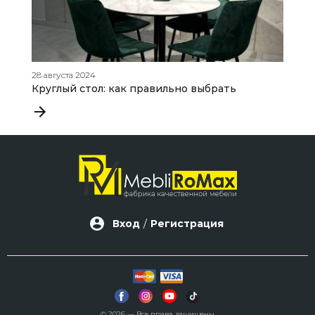
28 августа 2024
17
Круглый стол: как правильно выбрать
К
о
Вход
/
Регистрация
© 2026 — Все права защищены