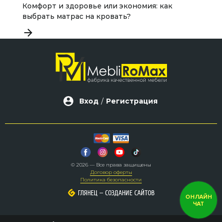
Комфорт и здоровье или экономия: как
Д
выбрать матрас на кровать?
с
Вход
/
Регистрация
© 2026 — Все права защищены
Договор оферты
Политика безопасности
–
–
ГЛЯНЕЦ
ГЛЯНЕЦ
СОЗДАНИЕ САЙТОВ
СОЗДАНИЕ САЙТОВ
ОНЛАЙН
ЧАТ