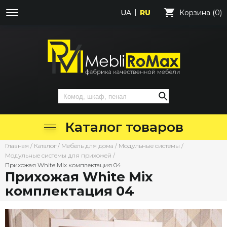
UA
RU
Корзина (0)
Каталог товаров
Главная
/
Каталог
/
Мебель для дома
/
Модульные системы
/
Модульные системы для прихожей
/
Прихожая White Mix комплектация 04
Прихожая White Mix
комплектация 04