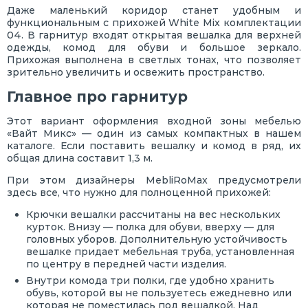
Даже маленький коридор станет удобным и
функциональным с прихожей White Mix комплектации
04. В гарнитур входят открытая вешалка для верхней
одежды, комод для обуви и большое зеркало.
Прихожая выполнена в светлых тонах, что позволяет
зрительно увеличить и освежить пространство.
Главное про гарнитур
Этот вариант оформления входной зоны мебелью
«Вайт Микс» — один из самых компактных в нашем
каталоге. Если поставить вешалку и комод в ряд, их
общая длина составит 1,3 м.
При этом дизайнеры MebliRoMax предусмотрели
здесь все, что нужно для полноценной прихожей:
Крючки вешалки рассчитаны на вес нескольких
курток. Внизу — полка для обуви, вверху — для
головных уборов. Дополнительную устойчивость
вешалке придает мебельная труба, установленная
по центру в передней части изделия.
Внутри комода три полки, где удобно хранить
обувь, которой вы не пользуетесь ежедневно или
которая не поместилась под вешалкой. Над