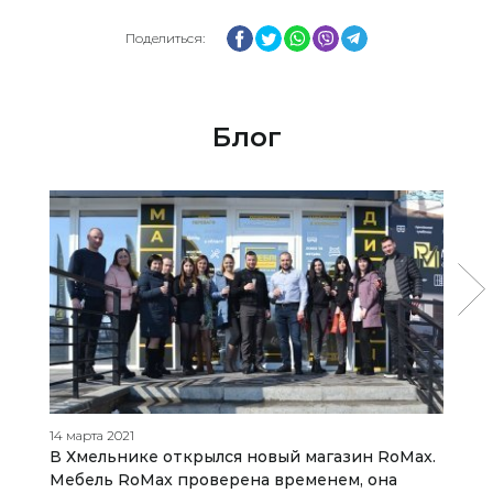
Facebook
Twitter
WhatsApp
Viber
Telegram
Поделиться:
Блог
14 марта 2021
07
В Хмельнике открылся новый магазин RoMax.
К
Мебель RoMax проверена временем, она
д