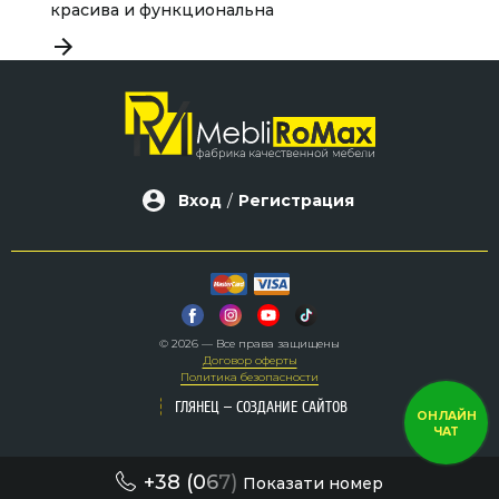
красива и функциональна
Вход
/
Регистрация
© 2026 — Все права защищены
Договор оферты
Политика безопасности
–
–
ГЛЯНЕЦ
ГЛЯНЕЦ
СОЗДАНИЕ САЙТОВ
СОЗДАНИЕ САЙТОВ
ОНЛАЙН
ЧАТ
+38 (0
6
7)
Показати номер