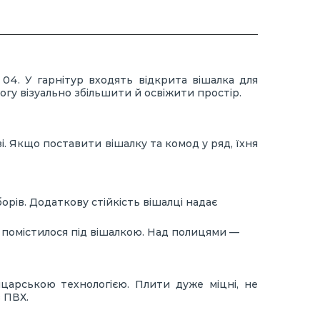
04. У гарнітур входять відкрита вішалка для
огу візуально збільшити й освіжити простір.
. Якщо поставити вішалку та комод у ряд, їхня
орів. Додаткову стійкість вішалці надає
е помістилося під вішалкою. Над полицями —
царською технологією. Плити дуже міцні, не
з ПВХ.