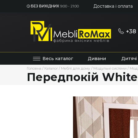
Доставка і оплата
БЕЗ ВИХІДНИХ
9:00 - 21:00
+38 
Весь каталог
Дивани
Дитячі
Головна
/
Каталог
/
Меблі для дому
/
Модульні системи
/
Мод
Передпокій White