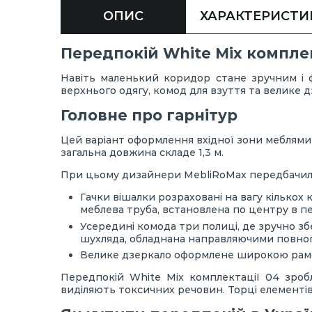
ОПИС
ХАРАКТЕРИСТИ
Передпокій White Mix комплек
Навіть маленький коридор стане зручним і ф
верхнього одягу, комод для взуття та велике д
Головне про гарнітур
Цей варіант оформлення вхідної зони меблями 
загальна довжина складе 1,3 м.
При цьому дизайнери MebliRoMax передбачили
Гачки вішалки розраховані на вагу кількох 
меблева труба, встановлена по центру в пе
Усередині комода три полиці, де зручно зб
шухляда, обладнана направляючими повног
Велике дзеркало оформлене широкою рамою
Передпокій White Mix комплектації 04 зроб
виділяють токсичних речовин. Торці елементів 