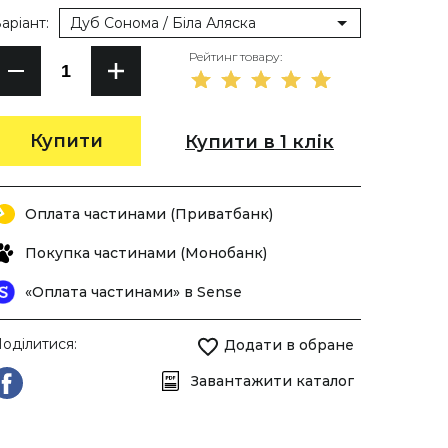
аріант:
Дуб Сонома / Біла Аляска
Рейтинг товару:
Купити
Купити в 1 клік
Оплата частинами (Приватбанк)
Покупка частинами (Монобанк)
«Оплата частинами» в Sense
оділитися:
Додати в обране
Завантажити каталог