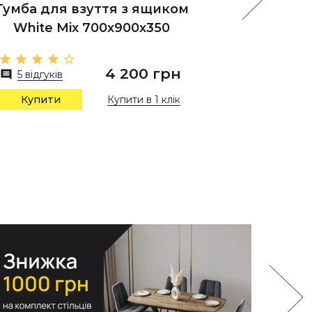
Тумба для взуття з ящиком
Пенал 
White Mix 700х900х350
White
4 200 грн
5 відгуків
6 відгу
Купити в 1 клік
Купити
Купи