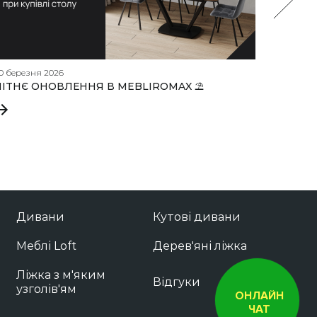
0 березня 2026
27 лютого
ЛІТНЄ ОНОВЛЕННЯ В MEBLIROMAX ⛱️
Створіт
підібра
сну
Дивани
Кутові дивани
Меблі Loft
Дерев'яні ліжка
Ліжка з м'яким
Відгуки
узголів'ям
ОНЛАЙН
ЧАТ