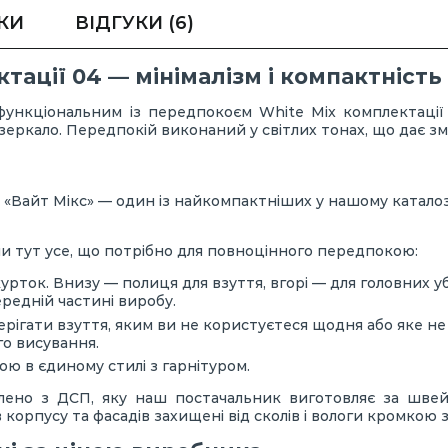
КИ
ВІДГУКИ
(6)
тації 04 — мінімалізм і компактність
ункціональним із передпокоєм White Mix комплектації 
зеркало. Передпокій виконаний у світлих тонах, що дає зм
«Вайт Мікс» — один із найкомпактніших у нашому каталозі
 тут усе, що потрібно для повноцінного передпокою:
курток. Внизу — полиця для взуття, вгорі — для головних уб
редній частині виробу.
ерігати взуття, яким ви не користуєтеся щодня або яке н
о висування.
 в єдиному стилі з гарнітуром.
лено з ДСП, яку наш постачальник виготовляє за швей
корпусу та фасадів захищені від сколів і вологи кромкою 