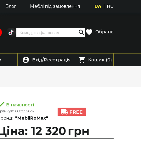
UA
RU
Блог
Меблі під замовлення
Обране
Вхід
Реєстрація
й
/
Кошик (0)
В наявності
ртикул:
000059632
ренд:
"MebliRoMax"
Ціна: 12 320
грн