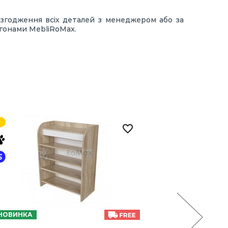
 узгодження всіх деталей з менеджером або за
ргонами MebliRoMax.
НОВИНКА
НОВИНКА