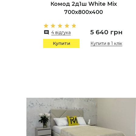
Комод 2д1ш White Mix
700х800х400
5 640 грн
4 відгука
Купити в 1 клік
Купити