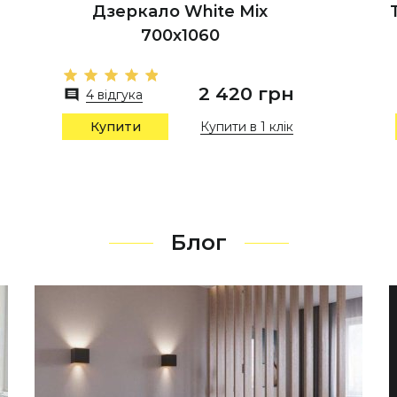
Дзеркало White Mix
700х1060
2 420 грн
4 відгука
Купити в 1 клік
Купити
Блог