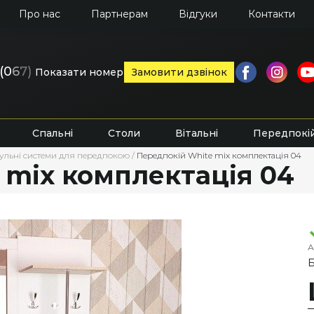
Про нас
Партнерам
Відгуки
Контакти
(0
6
7)
Показати номер
Замовити дзвінок
Спальні
Столи
Вітальні
Передпокі
ульні системи для передпокою
/
Передпокій White mix комплектація 04
 mix комплектація 04
А
Б