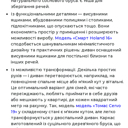
натурального соснового бруса. Є ніша для
зберігання речей.
Із функціональними деталями — висувними
ящиками, вбудованими полицями і столиками,
підлокітниками, що опускаються тощо. Вони
економлять простір у приміщенні і розширюють
можливості виробу.
Модель «Cмарт Holand 16»
сподобається шанувальникам мінімалістичного
дизайну та практичних рішень: диван оснащений
висувними ящиками для постільної білизни та
інших речей.
Із можливістю трансформації. Декілька простих
рухів — і диван перетворюється, наприклад, на
повноцінне спальне місце або м'який кут у вітальні.
Це оптимальний варіант для сімей, які часто
переїжджають, люблять приймати в себе друзів
або мешкають у квартирі, де кожен квадратний
метр на рахунку. Так, модель
модель «Томас Сervo
19»
у складеному стані є м'яким кутом, але легко
трансформується у двоспальний диван. Каркас
виготовлений із суцільного дерев'яного бруса, що