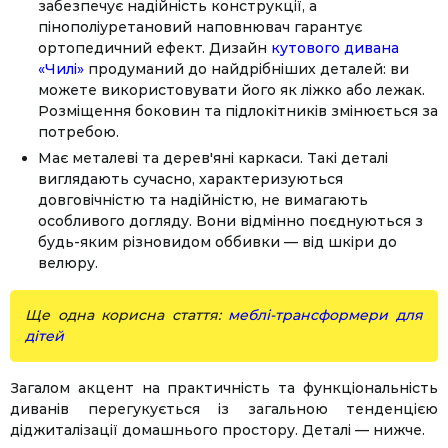
забезпечує надійність конструкції, а
пінополіуретановий наповнювач гарантує
ортопедичний ефект. Дизайн
кутового дивана
«Чилі»
продуманий до найдрібніших деталей: ви
можете використовувати його як ліжко або лежак.
Розміщення боковин та підлокітників змінюється за
потребою.
Має металеві та дерев'яні каркаси. Такі деталі
виглядають сучасно, характеризуються
довговічністю та надійністю, не вимагають
особливого догляду. Вони відмінно поєднуються з
будь-яким різновидом оббивки — від шкіри до
велюру.
Ще одна корисна стаття:
меблі-трансформери для
дітей
Загалом акцент на практичність та функціональність
диванів перегукується із загальною тенденцією
діджиталізації домашнього простору. Деталі — нижче.