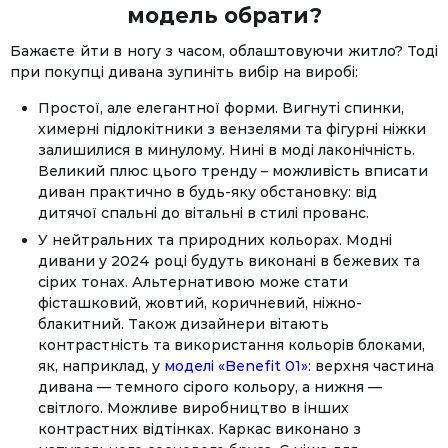
модель обрати?
Бажаєте йти в ногу з часом, облаштовуючи житло? Тоді
при покупці дивана зупиніть вибір на виробі:
Простої, але елегантної форми. Вигнуті спинки,
химерні підлокітники з вензелями та фігурні ніжки
залишилися в минулому. Нині в моді лаконічність.
Великий плюс цього тренду – можливість вписати
диван практично в будь-яку обстановку: від
дитячої спальні до вітальні в стилі прованс.
У нейтральних та природних кольорах. Модні
дивани у 2024 році будуть виконані в бежевих та
сірих тонах. Альтернативою може стати
фісташковий, жовтий, коричневий, ніжно-
блакитний. Також дизайнери вітають
контрастність та використання кольорів блоками,
як, наприклад, у
моделі «Benefit 01»
: верхня частина
дивана — темного сірого кольору, а нижня —
світлого. Можливе виробництво в інших
контрастних відтінках. Каркас виконано з