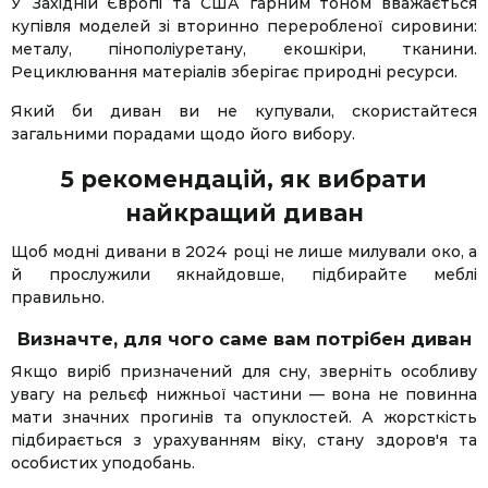
У Західній Європі та США гарним тоном вважається
купівля моделей зі вторинно переробленої сировини:
металу, пінополіуретану, екошкіри, тканини.
Рециклювання матеріалів зберігає природні ресурси.
Який би диван ви не купували, скористайтеся
загальними порадами щодо його вибору.
5 рекомендацій, як вибрати
найкращий диван
Щоб модні дивани в 2024 році не лише милували око, а
й прослужили якнайдовше, підбирайте меблі
правильно.
Визначте, для чого саме вам потрібен диван
Якщо виріб призначений для сну, зверніть особливу
увагу на рельєф нижньої частини — вона не повинна
мати значних прогинів та опуклостей. А жорсткість
підбирається з урахуванням віку, стану здоров'я та
особистих уподобань.