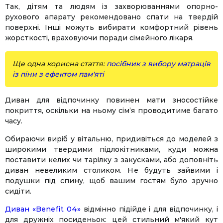
Так, дітям та людям із захворюваннями опорно-
рухового апарату рекомендовано спати на твердій
поверхні. Інші можуть вибирати комфортний рівень
жорсткості, враховуючи поради сімейного лікаря.
Facebook
Twitter
WhatsApp
Viber
Telegram
Ще одна корисна стаття:
посібник з вибору матраців
із піни з ефектом пам'яті
Диван для відпочинку повинен мати зносостійке
покриття, оскільки на ньому сім’я проводитиме багато
часу.
Обираючи виріб у вітальню, придивіться до моделей з
широкими твердими підлокітниками, куди можна
поставити келих чи тарілку з закусками, або доповніть
диван невеликим столиком. Не будуть зайвими і
подушки під спину, щоб вашим гостям було зручно
сидіти.
Диван «Benefit 04»
відмінно підійде і для відпочинку, і
для дружніх посиденьок: цей стильний м'який кут