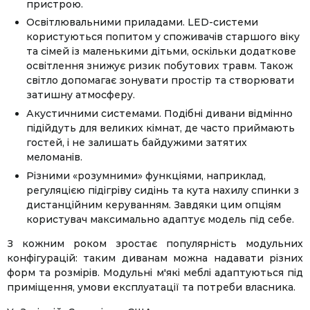
пристрою.
Освітлювальними приладами. LED-системи
користуються попитом у споживачів старшого віку
та сімей із маленькими дітьми, оскільки додаткове
освітлення знижує ризик побутових травм. Також
світло допомагає зонувати простір та створювати
затишну атмосферу.
Акустичними системами. Подібні дивани відмінно
підійдуть для великих кімнат, де часто приймають
гостей, і не залишать байдужими затятих
меломанів.
Різними «розумними» функціями, наприклад,
регуляцією підігріву сидінь та кута нахилу спинки з
дистанційним керуванням. Завдяки цим опціям
користувач максимально адаптує модель під себе.
З кожним роком зростає популярність модульних
конфігурацій: таким диванам можна надавати різних
форм та розмірів. Модульні м'які меблі адаптуються під
приміщення, умови експлуатації та потреби власника.