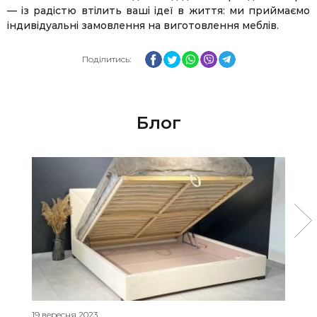
— із радістю втілить ваші ідеї в життя: ми приймаємо
індивідуальні замовлення на виготовлення меблів.
Facebook
Twitter
WhatsApp
Viber
Telegram
Поділитись:
Блог
19 вересня 2023
12