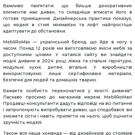
Важливо пам'ятати: що більше декоративних
елементів має диван, то складніше вписати його в
готове приміщення. Дизайнерська практика показує,
що моделі в стилі мінімалізм та лофт найпростіше
адаптувати до обстановки.
MebliRoMax — український бренд, що йде в ногу з
часом. Понад 12 років ми виготовляємо якісні меблі за
доступними цінами. У каталозі сайту ви знайдете
модні дивани в 2024 році, ліжка та спальні гарнітури,
модульні кухні, дитячі, вітальні. У виробництві
використовуємо лише сертифіковані матеріали,
безпечні для людей та домашніх тварин.
Бажаєте особисто переконатися у якості диванів?
Ласкаво просимо до магазинів мережі MebliRoMax!
Продавці-консультанти дадуть відповіді на всі питання
і запропонують випробувати диван, що сподобався: ви
зможете сісти і навіть прилягти на нього, щоб оцінити
зручність моделі.
Також вся наша команда — від дизайнерів до столярів