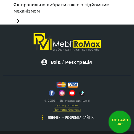
Як правильно вибрати ліжко з підйомним
П
механізмом
т
Вхід
/
Реєстрація
© 2026 — Всі права захищені
Договір оферти
Політика безпеки
–
–
ГЛЯНЕЦЬ
ГЛЯНЕЦЬ
РОЗРОБКА САЙТІВ
РОЗРОБКА САЙТІВ
ОНЛАЙН
ЧАТ