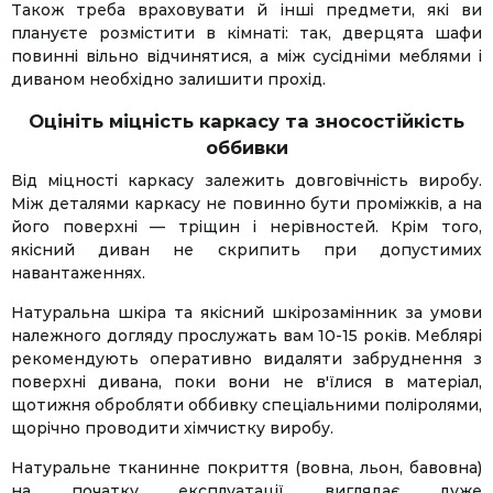
Також треба враховувати й інші предмети, які ви
плануєте розмістити в кімнаті: так, дверцята шафи
повинні вільно відчинятися, а між сусідніми меблями і
диваном необхідно залишити прохід.
Оцініть міцність каркасу та зносостійкість
оббивки
Від міцності каркасу залежить довговічність виробу.
Між деталями каркасу не повинно бути проміжків, а на
його поверхні — тріщин і нерівностей. Крім того,
якісний диван не скрипить при допустимих
навантаженнях.
Натуральна шкіра та якісний шкірозамінник за умови
належного догляду прослужать вам 10-15 років. Меблярі
рекомендують оперативно видаляти забруднення з
поверхні дивана, поки вони не в'їлися в матеріал,
щотижня обробляти оббивку спеціальними поліролями,
щорічно проводити хімчистку виробу.
Натуральне тканинне покриття (вовна, льон, бавовна)
на початку експлуатації виглядає дуже