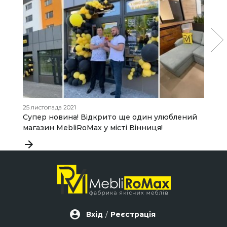
25 листопада 2021
23
Супер новина! Відкрито ще один улюблений
Я
магазин MebliRoMax у місті Вінниця!
п
Вхід
/
Реєстрація