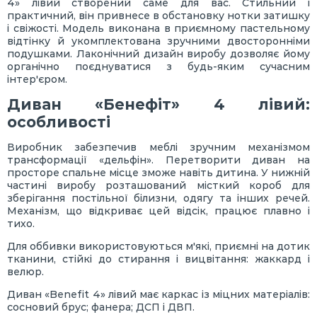
4» лівий створений саме для вас. Стильний і
практичний, він привнесе в обстановку нотки затишку
і свіжості. Модель виконана в приємному пастельному
відтінку й укомплектована зручними двосторонніми
подушками. Лаконічний дизайн виробу дозволяє йому
органічно поєднуватися з будь-яким сучасним
інтер'єром.
Диван «Бенефіт» 4 лівий:
особливості
Виробник забезпечив меблі зручним механізмом
трансформації «дельфін». Перетворити диван на
просторе спальне місце зможе навіть дитина. У нижній
частині виробу розташований місткий короб для
зберігання постільної білизни, одягу та інших речей.
Механізм, що відкриває цей відсік, працює плавно і
тихо.
Для оббивки використовуються м'які, приємні на дотик
тканини, стійкі до стирання і вицвітання: жаккард і
велюр.
Диван «Benefit 4» лівий має каркас із міцних матеріалів:
сосновий брус; фанера; ДСП і ДВП.