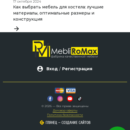
17 октября 2024
25
Как выбрать мебель для хостела: лучшие
К
материалы, оптимальные размеры и
п
конструкция
Вход
/
Регистрация
© 2026 — Все права защищены
Договор оферты
Политика безопасности
–
–
ГЛЯНЕЦ
ГЛЯНЕЦ
СОЗДАНИЕ САЙТОВ
СОЗДАНИЕ САЙТОВ