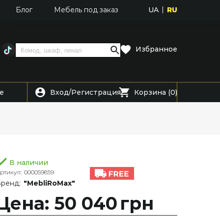
UA
RU
Блог
Мебель под заказ
Избранное
Вход
Регистрация
е
/
Корзина (0)
В наличии
ртикул:
000059859
ренд:
"MebliRoMax"
Цена: 50 040
грн