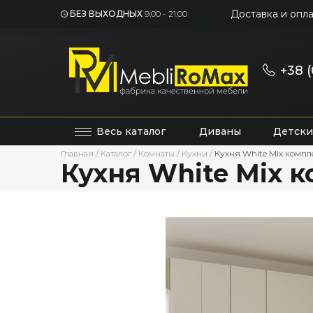
Доставка и опла
БЕЗ ВЫХОДНЫХ
9:00 - 21:00
+38 (
Весь каталог
Диваны
Детски
Главная
/
Каталог
/
Комнаты
/
Кухни
/
Кухня White Mix компл
Кухня White Mix 