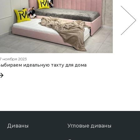
7 ноября 2023
18 январ
ыбираем идеальную тахту для дома
Как вы
беспру
Диваны
Угловые диваны