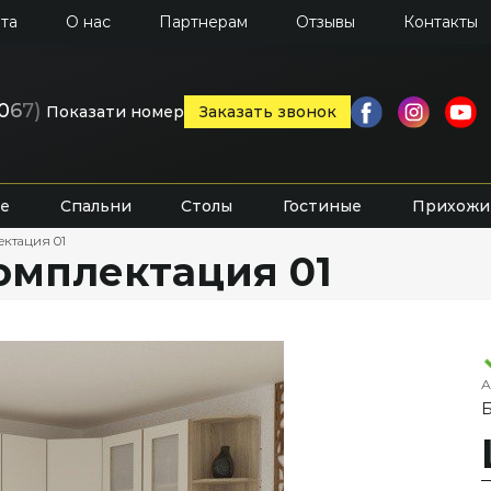
та
О нас
Партнерам
Отзывы
Контакты
0
6
7)
Показати номер
Заказать звонок
е
Спальни
Столы
Гостиные
Прихожи
ектация 01
комплектация 01
А
Б