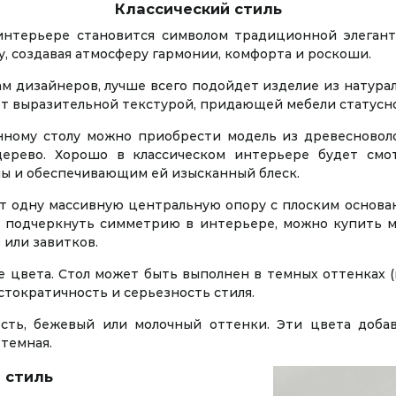
Классический стиль
интерьере становится символом традиционной элегант
у, создавая атмосферу гармонии, комфорта и роскоши.
ам дизайнеров, лучше всего подойдет изделие из натурал
т выразительной текстурой, придающей мебели статусно
нному столу можно приобрести модель из древесновол
ерево. Хорошо в классическом интерьере будет смот
 и обеспечивающим ей изысканный блеск.
ет одну массивную центральную опору с плоским основа
ы подчеркнуть симметрию в интерьере, можно купить м
 или завитков.
 цвета. Стол может быть выполнен в темных оттенках (
стократичность и серьезность стиля.
ость, бежевый или молочный оттенки. Эти цвета доба
 темная.
 стиль