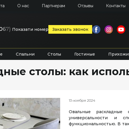
та
О нас
Партнерам
Отзывы
Контакты
0
6
7)
Показати номер
Заказать звонок
е
Спальни
Столы
Гостиные
Прихожи
ные столы: как испол
13 ноября 2024
Овальные раскладные 
универсальности и сп
функциональностью. В та