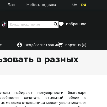
UA
RU
Блог
Мебель под заказ
Избранное
Вход
Регистрация
е
/
Корзина (0)
ьзовать в разных
столы набирают популярности благодаря
особности сочетать стильный облик с
ких моделях столешница может увеличиваться