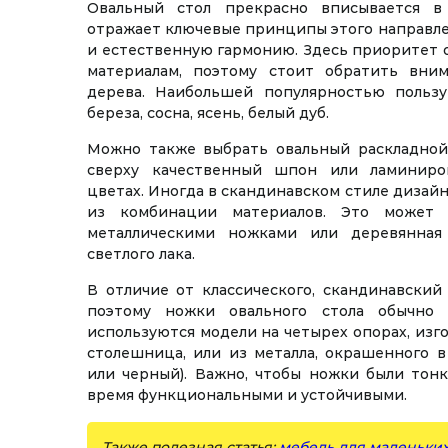
Овальный стол прекрасно вписывается в 
отражает ключевые принципы этого направле
и естественную гармонию. Здесь приоритет 
материалам, поэтому стоит обратить вни
дерева. Наибольшей популярностью польз
береза, сосна, ясень, белый дуб.
Можно также выбрать овальный раскладно
сверху качественный шпон или ламиниро
цветах. Иногда в скандинавском стиле дизай
из комбинации материалов. Это может 
металлическими ножками или деревянная
светлого лака.
В отличие от классического, скандинавский
поэтому ножки овального стола обычно
используются модели на четырех опорах, изго
столешница, или из металла, окрашенного в
или черный). Важно, чтобы ножки были тонк
время функциональными и устойчивыми.
Также полезная статья:
мебель для маленьки