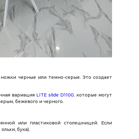
 ножки черные или темно-серые. Это создает
енная вариация
LITE slide D1100
, которые могут
ерым, бежевого и черного.
янной или пластиковой столешницей. Если
льхи, бука).