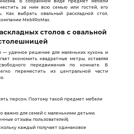
ханизма. В собранном виде предмет мебели
местить за ним всю семью или гостей, его
. Как выбрать овальный раскладной стол,
компании MebliRoMax.
аскладных столов с овальной
столешницей
л — удачное решение для маленьких кухонь и
огает экономить квадратные метры, оставляя
свободного передвижения по комнате. В
егко переместить из центральной части
о.
ять персон. Поэтому такой предмет мебели
но важно для семей с маленькими детьми.
енные отзывы пользователей).
скольку каждый получает одинаковое