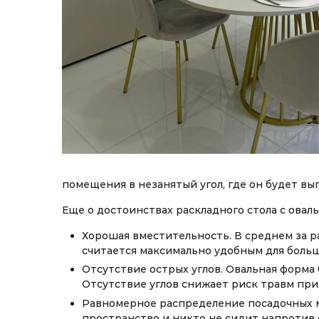
помещения в незанятый угол, где он будет вы
Еще о достоинствах раскладного стола с ова
Хорошая вместительность. В среднем за 
считается максимально удобным для больши
Отсутствие острых углов. Овальная форма 
Отсутствие углов снижает риск травм при
Равномерное распределение посадочных м
пространство и никто не сидит напротив о