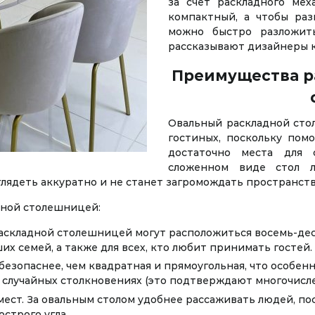
за счет раскладного ме
компактный, а чтобы раз
можно быстро разложить
рассказывают дизайнеры 
Преимущества р
Овальный раскладной сто
гостиных, поскольку пом
достаточно места для 
сложенном виде стол л
глядеть аккуратно и не станет загромождать пространств
льной столешницей:
раскладной столешницей могут расположиться восемь-дес
х семей, а также для всех, кто любит принимать гостей.
безопаснее, чем квадратная и прямоугольная, что особен
 случайных столкновениях (это подтверждают многочисл
ест. За овальным столом удобнее рассаживать людей, по
строго угла.