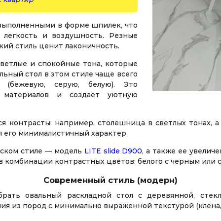
выполненными в форме шпилек, что
 легкость и воздушность. Резные
кий стиль ценит лаконичность.
ветлые и спокойные тона, которые
ьный стол в этом стиле чаще всего
(бежевую, серую, белую). Это
 материалов и создает уютную
я контрасты: например, столешница в светлых тонах, а
я его минималистичный характер.
вском стиле — модель
LITE slide D900
, а также ее увелич
 комбинации контрастных цветов: белого с черным или с
Современный стиль (модерн)
рать овальный раскладной стол с деревянной, стекл
я из пород с минимально выраженной текстурой (клена, о