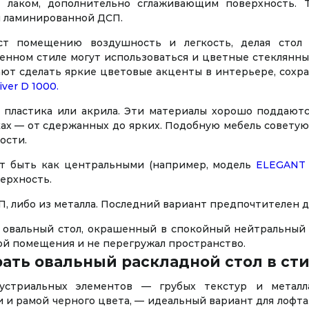
а лаком, дополнительно сглаживающим поверхность. 
и ламинированной ДСП.
ст помещению воздушность и легкость, делая стол
енном стиле могут использоваться и цветные стеклянны
ют сделать яркие цветовые акценты в интерьере, сохра
iver D 1000.
 пластика или акрила. Эти материалы хорошо поддают
ах — от сдержанных до ярких. Подобную мебель советую
ости.
ут быть как центральными (например, модель
ELEGANT 
ерхность.
, либо из металла. Последний вариант предпочтителен д
 овальный стол, окрашенный в спокойный нейтральный цв
ой помещения и не перегружал пространство.
ать овальный раскладной стол в ст
дустриальных элементов — грубых текстур и метал
и рамой черного цвета, — идеальный вариант для лофта