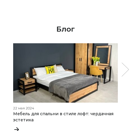
Блог
22 мая 2024
25
Мебель для спальни в стиле лофт: чердачная
П
эстетика
о