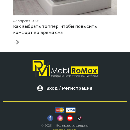
02 апреля 2025
06
Как выбрать топпер, чтобы повысить
К
комфорт во время сна
б
т
Вход
/
Регистрация
© 2026 — Все права защищены
Договор оферты