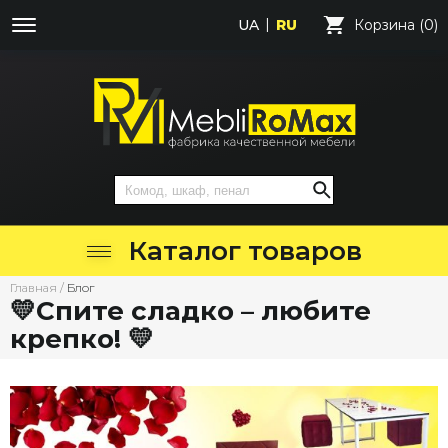
UA
RU
Корзина (0)
Каталог товаров
Главная
/
Блог
💛Спите сладко – любите
крепко! 💛