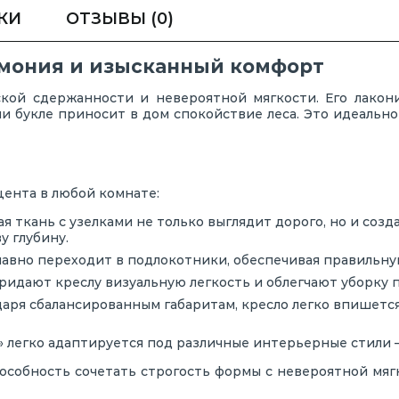
КИ
ОТЗЫВЫ
(0)
рмония и изысканный комфорт
кой сдержанности и невероятной мягкости. Его лакон
и букле приносит в дом спокойствие леса. Это идеально
цента в любой комнате:
я ткань с узелками не только выглядит дорого, но и со
у глубину.
лавно переходит в подлокотники, обеспечивая правильн
идают креслу визуальную легкость и облегчают уборку п
аря сбалансированным габаритам, кресло легко впишется
 легко адаптируется под различные интерьерные стили —
особность сочетать строгость формы с невероятной мяг