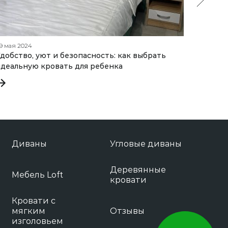
9 мая 2024
02 марта 
добство, уют и безопасность: как выбрать
Гармон
деальную кровать для ребенка
цвет к
Диваны
Угловые диваны
Деревянные
Мебель Loft
кровати
Кровати с
мягким
Отзывы
изголовьем