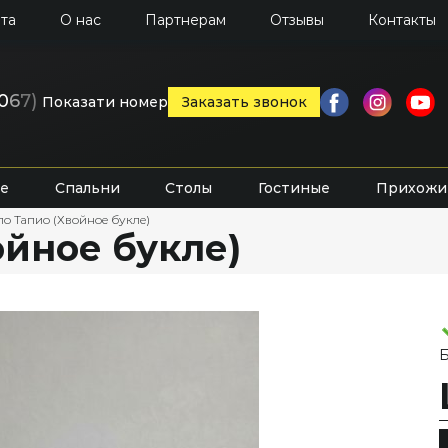
та
О нас
Партнерам
Отзывы
Контакты
0
6
7)
Показати номер
Заказать звонок
е
Спальни
Столы
Гостиные
Прихожи
ло Тапио (Хвойное букле)
ойное букле)
Б