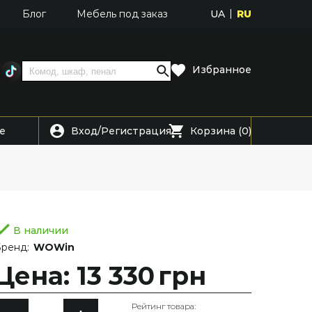
UA
RU
Блог
Мебель под заказ
Избранное
Вход
Регистрация
е
/
Корзина (0)
В наличии
ренд:
WOWin
Цена: 13 330
грн
Рейтинг товара: