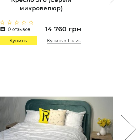
Кресло Эго (Серый
(Тер
микровелюр)
14 760 грн
0 отз
0 отзывов
Купить в 1 клик
Купи
Купить