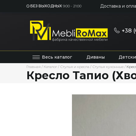
Доставка и опла
БЕЗ ВЫХОДНЫХ
9:00 - 21:00
+38 (
Весь каталог
Диваны
Детски
Главная
/
Каталог
/
Стулья и кресла
/
Стулья кухонные
/
Крес
Кресло Тапио (Хв