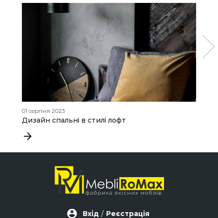
01 серпня 2023
07
Дизайн спальні в стилі лофт
Я
т
Вхід
/
Реєстрація