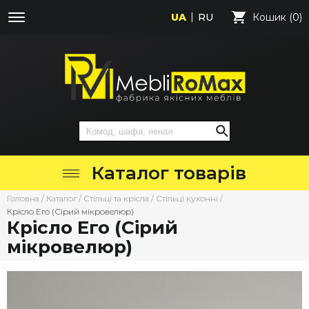
UA
RU
Кошик (0)
Каталог товарів
Головна
/
Каталог
/
Стільці та крісла
/
Стільці кухонні
/
Крісло Его (Сірий мікровелюр)
Крісло Его (Сірий
мікровелюр)