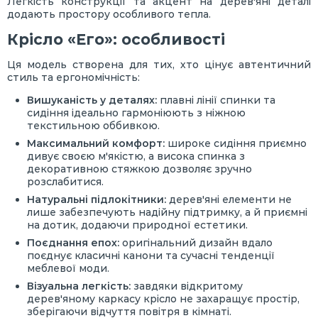
Легкість конструкції та акцент на дерев'яні деталі
додають простору особливого тепла.
Крісло «Его»: особливості
Ця модель створена для тих, хто цінує автентичний
стиль та ергономічність:
Вишуканість у деталях:
плавні лінії спинки та
сидіння ідеально гармоніюють з ніжною
текстильною оббивкою.
Максимальний комфорт:
широке сидіння приємно
дивує своєю м'якістю, а висока спинка з
декоративною стяжкою дозволяє зручно
розслабитися.
Натуральні підлокітники:
дерев'яні елементи не
лише забезпечують надійну підтримку, а й приємні
на дотик, додаючи природної естетики.
Поєднання епох:
оригінальний дизайн вдало
поєднує класичні канони та сучасні тенденції
меблевої моди.
Візуальна легкість:
завдяки відкритому
дерев'яному каркасу крісло не захаращує простір,
зберігаючи відчуття повітря в кімнаті.