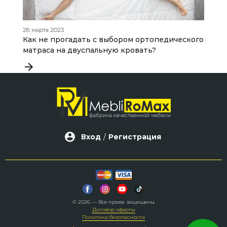
28 марта 2023
17
Как не прогадать с выбором ортопедического
К
матраса на двуспальную кровать?
к
Вход
/
Регистрация
© 2026 — Все права защищены
Договор оферты
Политика безопасности