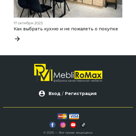
17 октября 2023
25
Как выбрать кухню и не пожалеть о покупке
К
п
Вход
/
Регистрация
© 2026 — Все права защищены