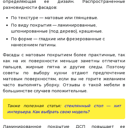
определяющая ее дизайн. Распространенные
разновидности фасадов:
По текстуре — матовые или глянцевые.
По виду покрытия — ламинированные,
шпонированные (под дерево), крашеные.
По форме — гладкие или фрезерованные с
нанесением патины.
Фасады с матовым покрытием более практичные, так
как на их поверхности меньше заметны отпечатки
пальцев, жирные пятна и другие следы. Поэтому
советы по выбору кухни отдают предпочтение
матовым поверхностям, если вы не горите желанием
часто выполнять уборку. Отзывы о такой мебели в
большинстве случаев положительные.
Facebook
Twitter
WhatsApp
Viber
Telegram
Также полезная статья:
стеклянный стол — хит
интерьера. Как выбрать свою модель?
Ламинированное покрытие ДСП повышает ее