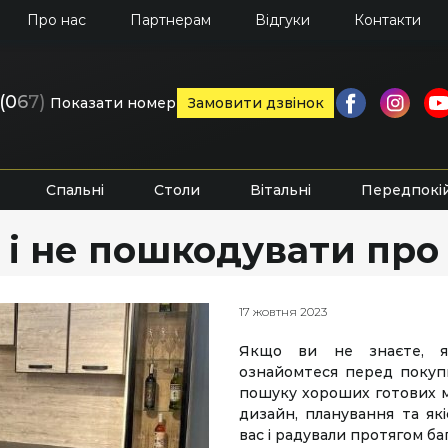
Про нас
Партнерам
Відгуки
Контакти
(0
6
7)
Показати номер
Замовити дзвінок
Спальні
Столи
Вітальні
Передпокі
 і не пошкодувати про
17 жовтня 2023
Якщо ви не знаєте, я
ознайомтеся перед покуп
пошуку хороших готових ме
дизайн, планування та як
вас і радували протягом ба