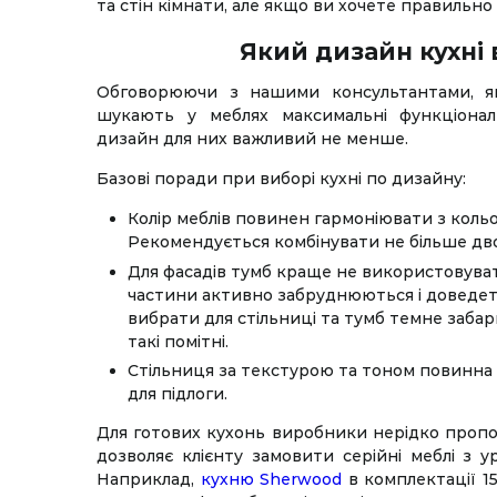
та стін кімнати, але якщо ви хочете правильно
Який дизайн кухні 
Обговорюючи з нашими консультантами, я
шукають у меблях максимальні функціонал
дизайн для них важливий не менше.
Базові поради при виборі кухні по дизайну:
Колір меблів повинен гармоніювати з коль
Рекомендується комбінувати не більше дво
Для фасадів тумб краще не використовувати
частини активно забруднюються і доведет
вибрати для стільниці та тумб темне забар
такі помітні.
Стільниця за текстурою та тоном повинна
для підлоги.
Для готових кухонь виробники нерідко пропо
дозволяє клієнту замовити серійні меблі з у
Наприклад,
кухню Sherwood
в комплектації 1