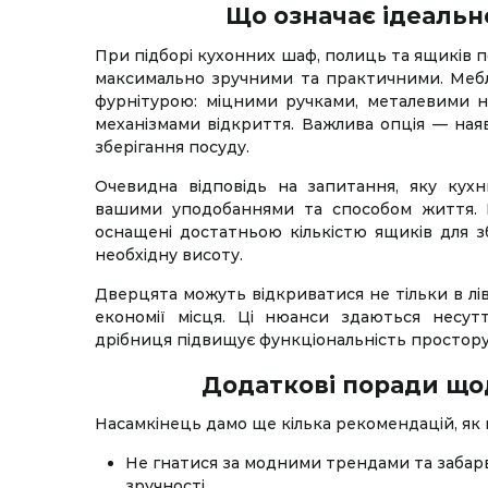
Що означає ідеальн
При підборі кухонних шаф, полиць та ящиків 
максимально зручними та практичними. Мебл
фурнітурою: міцними ручками, металевими н
механізмами відкриття. Важлива опція — ная
зберігання посуду.
Очевидна відповідь на запитання, яку кух
вашими уподобаннями та способом життя.
оснащені достатньою кількістю ящиків для з
необхідну висоту.
Дверцята можуть відкриватися не тільки в лів
економії місця. Ці нюанси здаються несут
дрібниця підвищує функціональність простору
Додаткові поради щод
Насамкінець дамо ще кілька рекомендацій, як
Не гнатися за модними трендами та забарв
зручності.