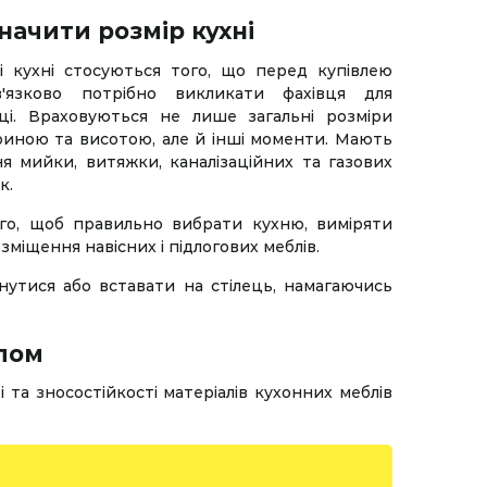
начити розмір кухні
 кухні стосуються того, що перед купівлею
в'язково потрібно викликати фахівця для
сці. Враховуються не лише загальні розміри
иною та висотою, але й інші моменти. Мають
я мийки, витяжки, каналізаційних та газових
к.
го, щоб правильно вибрати кухню, виміряти
зміщення навісних і підлогових меблів.
нутися або вставати на стілець, намагаючись
алом
та зносостійкості матеріалів кухонних меблів