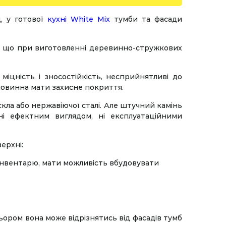
 у готової
кухні White Mix
тумби та фасади
ть, що при виготовленні деревинно-стружкових
іцність і зносостійкість, несприйнятливі до
повинна мати захисне покриття.
скла або нержавіючої сталі. Але штучний камінь
ні ефектним виглядом, ні експлуатаційними
ерхні:
інвентарю, мати можливість вбудовувати
ьором вона може відрізнятись від фасадів тумб