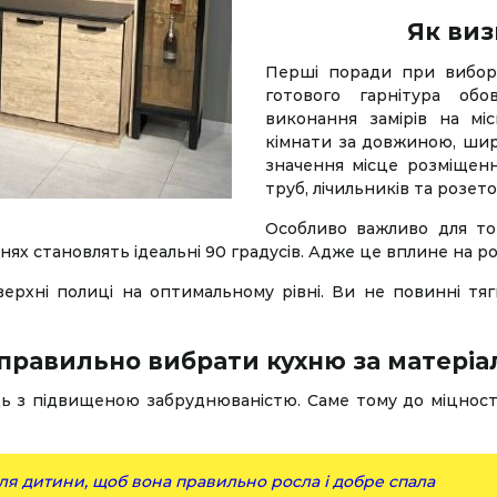
Як виз
Перші поради при виборі
готового гарнітура обо
виконання замірів на мі
кімнати за довжиною, шир
значення місце розміщенн
труб, лічильників та розето
Особливо важливо для то
ннях становлять ідеальні 90 градусів. Адже це вплине на ро
ерхні полиці на оптимальному рівні. Ви не повинні тяг
правильно вибрати кухню за матері
ь з підвищеною забруднюваністю. Саме тому до міцності 
ля дитини, щоб вона правильно росла і добре спала