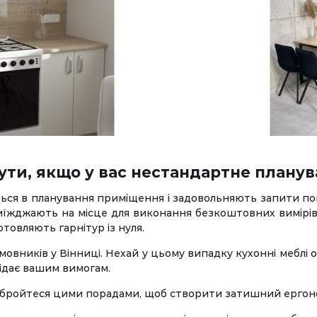
ути, якщо у вас нестандартне плану
ться в планування приміщення і задовольняють запити по
 виїжджають на місце для виконання безкоштовних вимірі
товляють гарнітур із нуля.
овників у Вінниці. Нехай у цьому випадку кухонні меблі
ідає вашим вимогам.
збройтеся цими порадами, щоб створити затишний ергоно