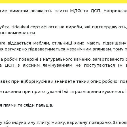
 цим вимогам вважають плити МДФ та ДСП. Наприклад,
уйте гігієнічні сертифікати на вироби, які підтверджую
енні компоненти.
га віддається меблям, стільниці яких мають підвищену м
хня регулярно піддаватиметься механічним впливам, тому 
 та робочі поверхні з натурального каменю, загартованого 
на ДСП з якісним ламінуванням не поступаються їм 
адах при виборі кухні ви знайдете такий опис робочої пов
таження при приготуванні їжі та розміщення кухонного 
 плями та сліди пальців.
або індукційну плиту, мийку, варильну поверхню. За кол