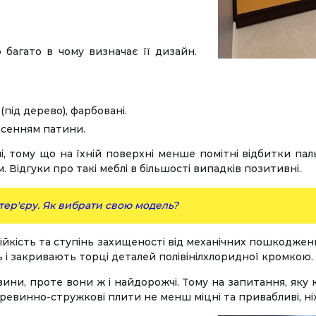
багато в чому визначає її дизайн.
під дерево), фарбовані.
есенням патини.
тому що на їхній поверхні менше помітні відбитки пальц
 Відгуки про такі меблі в більшості випадків позитивні.
нтер'єру. Як вибрати свою модель?
йкість та ступінь захищеності від механічних пошкоджен
і закривають торці деталей полівінілхлоридної кромкою. 
вини, проте вони ж і найдорожчі. Тому на запитання, як
еревинно-стружкові плити не менш міцні та привабливі, ні