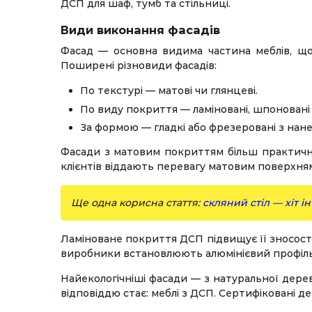
ДСП для шаф, тумб та стільниці.
Види виконання фасадів
Фасад — основна видима частина меблів, що 
Поширені різновиди фасадів:
По текстурі — матові чи глянцеві.
По виду покриття — ламіновані, шпоновані (
За формою — гладкі або фрезеровані з нан
Фасади з матовим покриттям більш практичні, 
клієнтів віддають перевагу матовим поверхням.
Ще одна корисна стаття:
скляний стіл — хіт і
Ламіноване покриття ДСП підвищує її зносості
виробники встановлюють алюмінієвий профіль 
Найекологічніші фасади — з натуральної дере
відповіддю стає: меблі з ДСП. Сертифіковані д