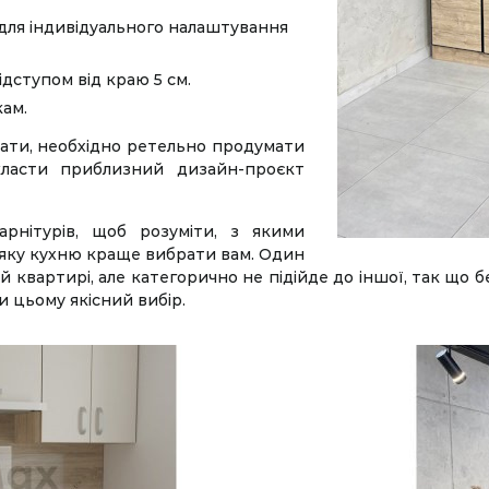
для індивідуального налаштування
ідступом від краю 5 см.
ам.
ати, необхідно ретельно продумати
класти приблизний дизайн-проєкт
арнітурів, щоб розуміти, з якими
 яку кухню краще вибрати вам. Один
ій квартирі, але категорично не підійде до іншої, так що б
и цьому якісний вибір.