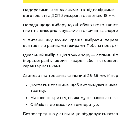
Недорогими, але якісними та відповідними
виготовлені з ДСП Swisspan товщиною 18 мм.
Порада щодо вибору кухні: обов'язково запит
плит не використовувалися токсичні та алерг
У питанні, яку кухню краще вибрати, перева
контактів з рідинами і жирами. Робоча повер
Ідеальний вибір з цієї точки зору — стільниці
(керамограніт, акрил, кварц) або потовще
характеристиками.
Стандартна товщина стільниці 28-38 мм. У пор
Достатня товщина, щоб витримувати наван
техніку.
Матове покриття, на якому не залишаються
Стійкість до високих температур.
Безпосередньо у стільницю вбудовують газову 