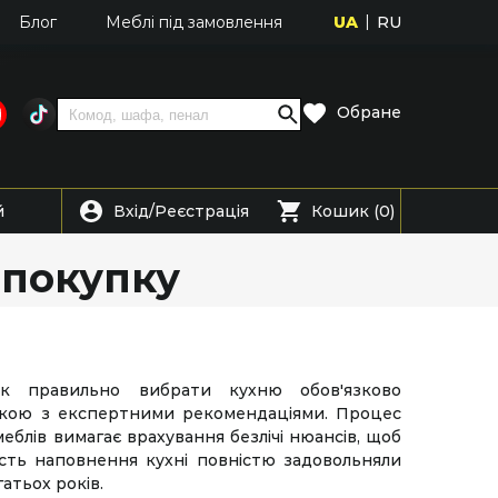
UA
RU
Блог
Меблі під замовлення
Обране
Вхід
Реєстрація
й
/
Кошик (0)
 покупку
к правильно вибрати кухню обов'язково
кою з експертними рекомендаціями. Процес
блів вимагає врахування безлічі нюансів, щоб
ість наповнення кухні повністю задовольняли
гатьох років.