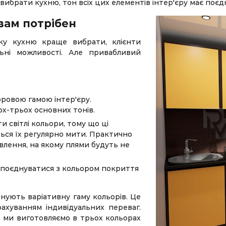
 вибрати кухню, тон всіх цих елементів інтер'єру має поєд
вам потрібен
ку кухню краще вибрати, клієнти
ьні можливості. Але привабливий
оровою гамою інтер'єру.
х-трьох основних тонів.
 світлі кольори, тому що ці
ься їх регулярно мити. Практично
влення, на якому плями будуть не
 поєднуватися з кольором покриття
нують варіативну гаму кольорів. Це
рахуванням індивідуальних переваг.
5 ми виготовляємо в трьох кольорах