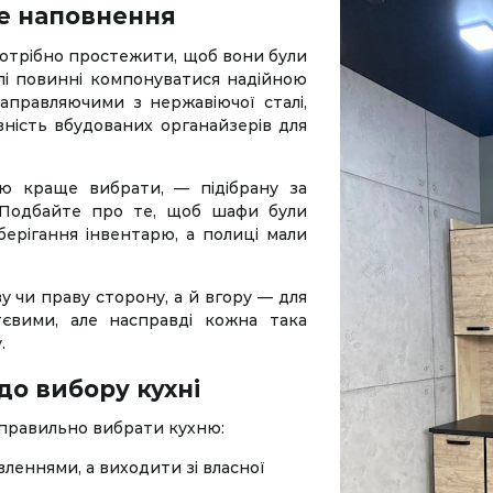
е наповнення
потрібно простежити, щоб вони були
і повинні компонуватися надійною
аправляючими з нержавіючої сталі,
вність вбудованих органайзерів для
ню краще вибрати, — підібрану за
 Подбайте про те, щоб шафи були
берігання інвентарю, а полиці мали
у чи праву сторону, а й вгору — для
тєвими, але насправді кожна така
.
о вибору кухні
 правильно вибрати кухню:
леннями, а виходити зі власної