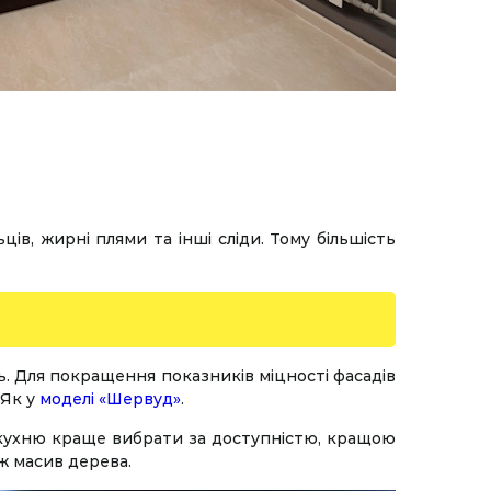
ів, жирні плями та інші сліди. Тому більшість
ь. Для покращення показників міцності фасадів
Як у
моделі «Шервуд»
.
у кухню краще вибрати за доступністю, кращою
ж масив дерева.