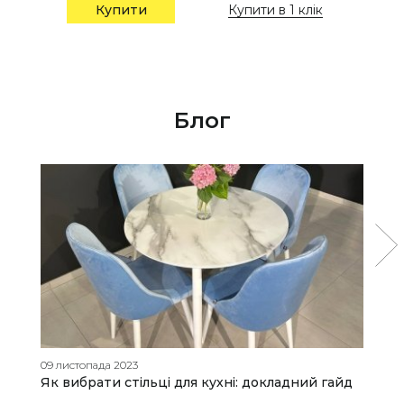
Купити в 1 клік
Купити
Блог
09 листопада 2023
10
Як вибрати стільці для кухні: докладний гайд
B