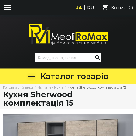
UA
RU
Кошик (0)
Каталог товарів
Головна
/
Каталог
/
Кімнати
/
Кухні
/
Кухня Sherwood комплектація 15
Кухня Sherwood
комплектація 15