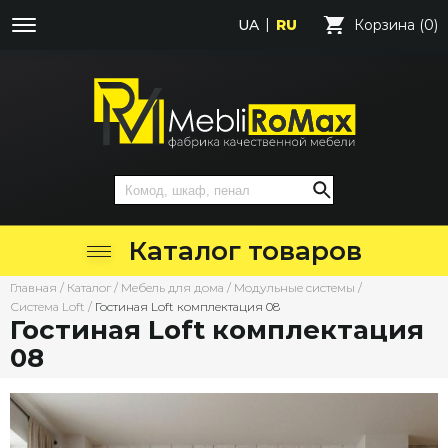
UA
RU
Корзина (0)
Каталог товаров
Главная
/
Каталог
/
Мебель для дома
/
Модульные системы
/
Система Loft
/
Гостиная Loft комплектация 08
Гостиная Loft комплектация
08