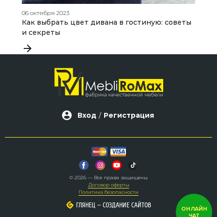
06 октября 2023
20
Как выбрать цвет дивана в гостиную: советы
К
и секреты
с
Вход
/
Регистрация
© 2026 — Все права защищены
Договор оферты
Политика безопасности
–
–
ГЛЯНЕЦ
ГЛЯНЕЦ
СОЗДАНИЕ САЙТОВ
СОЗДАНИЕ САЙТОВ
ОНЛАЙН
ЧАТ