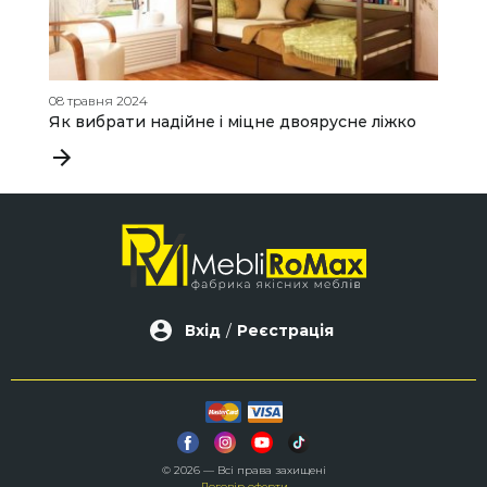
08 травня 2024
18
Як вибрати надійне і міцне двоярусне ліжко
Я
Вхід
/
Реєстрація
© 2026 — Всі права захищені
Договір оферти