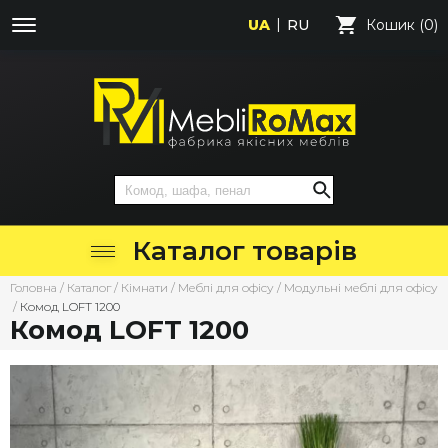
UA
RU
Кошик (0)
Каталог товарів
Головна
/
Каталог
/
Кімнати
/
Меблі для офісу
/
Модульні меблі для офісу
/
Комод LOFT 1200
Комод LOFT 1200