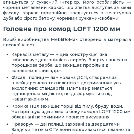
впишуться у сучасний інтер'єр. Його особливість —
чорний металевий каркас, що злегка виступає за межі
фасаду. Каркас гармонійно поєднується з текстурою
дуба або сірого бетону, чорними ручками-скобами.
Головне про комод LOFT 1200 мм
Виріб виробництва MebliRoMax створено з матеріалів
високої якості:
Каркас із металу — міцна конструкція, яка
забезпечує довговічність виробу. Зверху нанесена
порошкова фарба, що захищає профіль від
зовнішніх впливів, іржі.
Фасад і полиці — ламінована ДСП, створена за
швейцарською технологією з дотриманням усіх
екологічних стандартів. Плита вирізняється
підвищеною міцністю, не деформується під
навантаженням.
Кромка ПВХ захищає торці від пилу, бруду, води.
Чотири шухляди з лівого боку комода LOFT 1200 мм
обладнані напрямними повного висування.
Праворуч — дві полиці, заховані за дверцятами.
Завдяки петлям GTV вони відкриваються плавно та