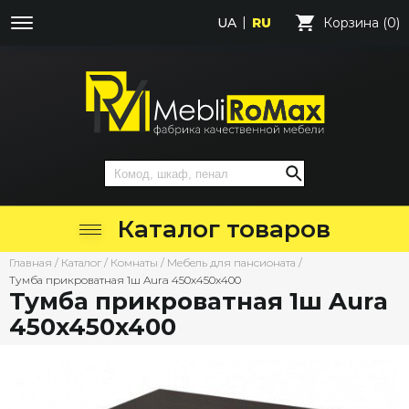
UA
RU
Корзина (0)
Каталог товаров
Главная
/
Каталог
/
Комнаты
/
Мебель для пансионата
/
Тумба прикроватная 1ш Aura 450х450х400
Тумба прикроватная 1ш Aura
450х450х400