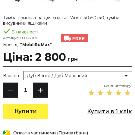
Тумба приліжкова для спальні "Aura" 40х50х40, тумба з
висувними ящиками
В наявності
Артикул:
000050170
Бренд:
"MebliRoMax"
Ціна: 2 800
грн
Варіант:
Дуб Венге / Дуб Молочний
Рейтинг товару:
Купити
Купити в 1 клік
Оплата частинами (Приватбанк)