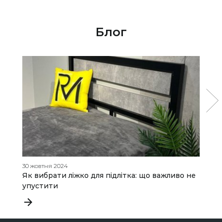
Блог
30 жовтня 2024
27
Як вибрати ліжко для підлітка: що важливо не
Я
упустити
і