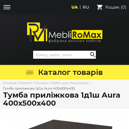
UA
RU
Кошик (0)
Каталог товарів
Головна
/
Каталог
/
Кімнати
/
Меблі для пансіонату
/
Тумба приліжкова 1д1ш Aura 400х500х400
Тумба приліжкова 1д1ш Aura
400х500х400