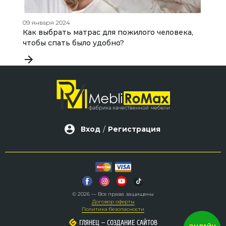
09 января 2024
30
Как выбрать матрас для пожилого человека,
К
чтобы спать было удобно?
в
Вход
/
Регистрация
© 2026 — Все права защищены
Договор оферты
Политика безопасности
–
–
ГЛЯНЕЦ
ГЛЯНЕЦ
СОЗДАНИЕ САЙТОВ
СОЗДАНИЕ САЙТОВ