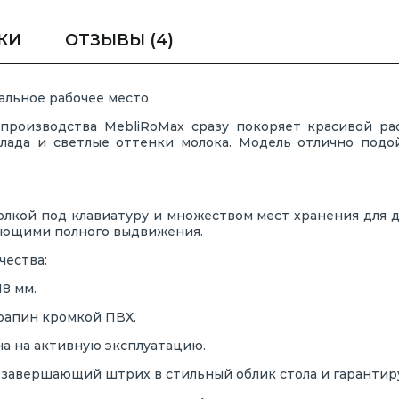
КИ
ОТЗЫВЫ
(4)
еальное рабочее место
 производства MebliRoMax сразу покоряет красивой ра
лада и светлые оттенки молока. Модель отлично подо
полкой под клавиатуру и множеством мест хранения для 
яющими полного выдвижения.
чества:
8 мм.
рапин кромкой ПВХ.
а на активную эксплуатацию.
завершающий штрих в стильный облик стола и гарантир