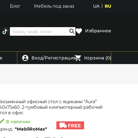
UA
RU
Блог
Мебель под заказ
Избранное
Вход
Регистрация
е
/
Корзина (0)
исьменный офисный стол с ящиками "Aura"
40х75х60, 2-тумбовый компьютерный рабочий
тол в офис
В наличии
ренд:
"MebliRoMax"