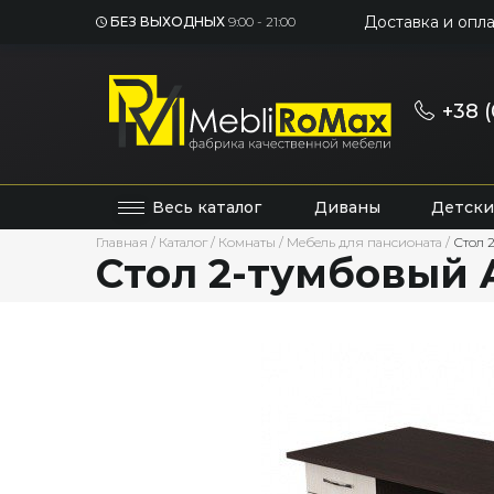
Доставка и опла
БЕЗ ВЫХОДНЫХ
9:00 - 21:00
+38 (
Весь каталог
Диваны
Детски
Главная
/
Каталог
/
Комнаты
/
Мебель для пансионата
/
Стол 
Стол 2-тумбовый 