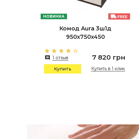
НОВИНКА
Комод Aura 3ш1д
950х750х450
7 820 грн
1 отзыв
Купить в 1 клик
Купить