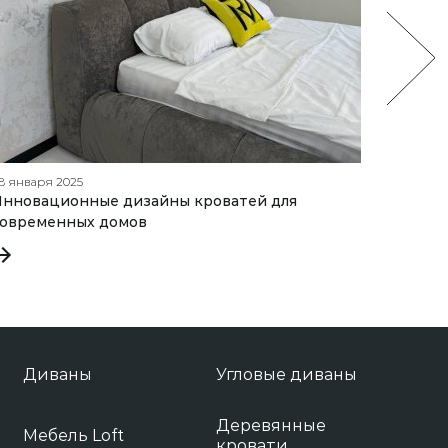
8 января 2025
24 апрел
нновационные дизайны кроватей для
Лучшие
современных домов
Диваны
Угловые диваны
Деревянные
Мебель Loft
кровати