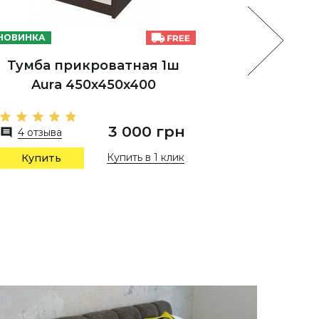
НОВИНКА
НОВИНКА
Тумба прикроватная 1ш
Кр
Aura 450х450х400
1
3 000 грн
4 отзыва
3 отзы
Купить в 1 клик
Купить
Купи