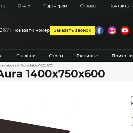
та
О нас
Партнерам
Отзывы
Контакты
0
6
7)
Показати номер
Заказать звонок
е
Спальни
Столы
Гостиные
Прихожи
2-тумбовый Aura 1400х750х600
Aura 1400х750х600
П
1
с
Б