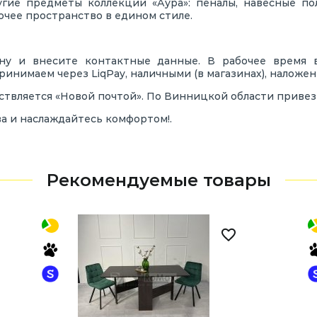
угие предметы коллекции «Аура»: пеналы, навесные по
бочее пространство в едином стиле.
ину и внесите контактные данные. В рабочее время
инимаем через LiqPay, наличными (в магазинах), наложе
ствляется «Новой почтой». По Винницкой области приве
а и наслаждайтесь комфортом!.
Рекомендуемые товары