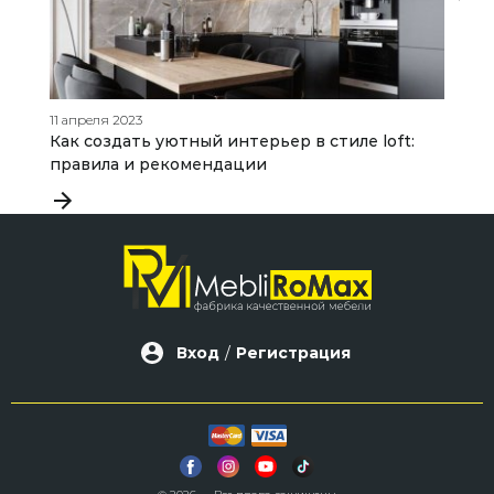
11 апреля 2023
21
Как создать уютный интерьер в стиле loft:
В
правила и рекомендации
Вход
/
Регистрация