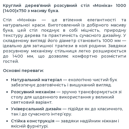
Круглий дерев’яний розсувний стіл «Моніка» 1000
(1400)х750 з масиву бука.
Стіл «Моніка» — це втілення елегантності та
натуральної краси. Виготовлений із добірного масиву
бука, цей стіл поєднує в собі міцність, природну
текстуру дерева та практичність сучасного дизайну. У
складеному вигляді його діаметр становить 1000 мм —
ідеально для затишної трапези в колі родини. Завдяки
розсувному механізму стільниця легко розширюється
до 1400 мм, що дозволяє комфортно розмістити
гостей.
Основні переваги:
Натуральний матеріал
— екологічно чистий бук
забезпечує довговічність і вишуканий вигляд.
Розсувний механізм
— зручно трансформується зі
столу для щоденного використання у великий
святковий варіант.
Універсальний дизайн
— підійде як до класичного,
так і до сучасного інтер’єру.
Стійка конструкція
— завдяки надійним ніжкам і
якісній фурнітурі.