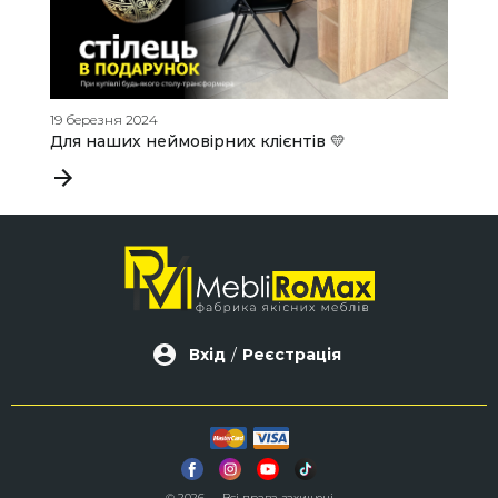
19 березня 2024
27
Для наших неймовірних клієнтів 💛
M
2
Вхід
/
Реєстрація
© 2026 — Всі права захищені