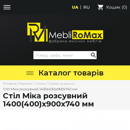
UA
RU
Кошик (0)
Каталог товарів
Головна
/
Каталог
/
Столи
/
Столи кухонні
/
Стіл Міка розсувний 1400(400)х900х740 мм
Стіл Міка розсувний
1400(400)х900х740 мм