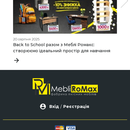
20 серпня 2025
06
Back to School разом з Меблі Ромакс:
З
створюємо ідеальний простір для навчання
д
в
Вхід
/
Реєстрація