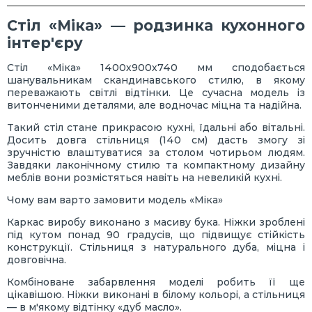
Стіл «Міка» — родзинка кухонного
інтер'єру
Стіл «Міка» 1400х900х740 мм сподобається
шанувальникам скандинавського стилю, в якому
переважають світлі відтінки. Це сучасна модель із
витонченими деталями, але водночас міцна та надійна.
Такий стіл стане прикрасою кухні, їдальні або вітальні.
Досить довга стільниця (140 см) дасть змогу зі
зручністю влаштуватися за столом чотирьом людям.
Завдяки лаконічному стилю та компактному дизайну
меблів вони розмістяться навіть на невеликій кухні.
Чому вам варто замовити модель «Міка»
Каркас виробу виконано з масиву бука. Ніжки зроблені
під кутом понад 90 градусів, що підвищує стійкість
конструкції. Стільниця з натурального дуба, міцна і
довговічна.
Комбіноване забарвлення моделі робить її ще
цікавішою. Ніжки виконані в білому кольорі, а стільниця
— в м'якому відтінку «дуб масло».