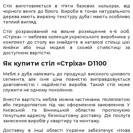
Стіл виготовляється в п'яти базових кольорах, від
чорного венге до білого. Вироби в тонах натурального
дерева мають виразну текстуру дуба і мають особливо
теплий вигляд.
Стіл розрахований на вільне розміщення 4-6 осіб.
«Стріха» — меблева колекція українського виробника: у
комплект до столу ви знайдете в каталозі стільці цієї
лінійки або інші моделі в схожій стилістиці за
доступною вартістю.
Як купити стіл «Стріха» D1100
Меблі з дуба належать до продукції високого цінового
сегмента, але їхня ціна повністю виправдовується
довговічністю і надійністю виробів. Такий стіл може
служити не одному поколінню.
Внести вартість меблів можна частинами, післяплатою
або передоплатою під час оформлення замовлення. У
Київській та Вінницькій областях пропонуємо
покупцям адресну безкоштовну доставку. Діє послуга
занесення виробів у квартиру та монтажу.
Доставку в інші області України забезпечує «Нова