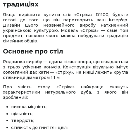
традиціях
Якщо вирішите купити стіл «Стріха» D1100, будьте
готові до того, що він перетворить ваш інтер'єр.
Дизайн цього незвичайного виробу натхненний
українською культурою. Модель «Стріха» — саме той
предмет, навколо якого можна побудувати традицію
сімейних обідів.
Основне про стіл
Родзинка виробу — єдина ніжка-опора, що складається
з трьох усічених конусів. Конструкція візуально імітує
солом'яний дах хати — «стріху». На ніжці лежить кругла
стільниця діаметром 1,1 м.
Про якість столу «Стріха» найкраще скажуть
характеристики натурального дуба, з якого він
зроблений:
висока міцність;
щільність;
твердість;
стійкість до гниття і цвілі.