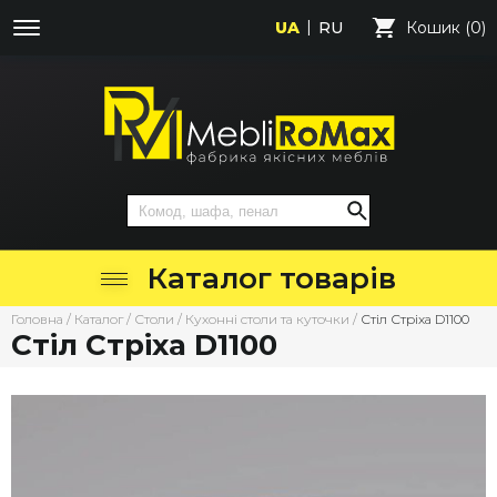
UA
RU
Кошик (0)
Каталог товарів
Головна
/
Каталог
/
Столи
/
Кухонні столи та куточки
/
Стіл Стріха D1100
Стіл Стріха D1100