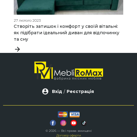
27 лютого 2023
01
Створіть затишок і комфорт у своїй вітальні:
Д
як підібрати ідеальний диван для відпочинку
д
та сну
Вхід
/
Реєстрація
© 2026 — Всі права захищені
Договір оферти