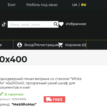
UA
RU
Блог
Мебель под заказ
Избранное
Вход
Регистрация
е
/
Корзина (0)
00х400
днодверный пенал-витрина со стеклом "White
ix" 45х200х40, прозрачный узкий шкаф для
окументов и книг
В наличии
ртикул:
000048186
ренд:
"MebliRoMax"