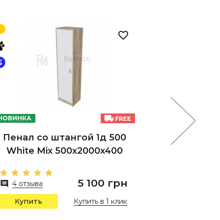
НОВИНКА
НОВИНКА
Пенал со штангой 1д 500
Пенал 
White Mix 500х2000х400
5 100 грн
4 отзыва
3 отзы
Купить в 1 клик
Купить
Купи