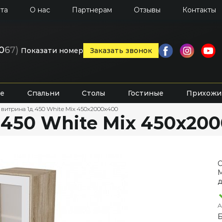
та
О нас
Партнерам
Отзывы
Контакты
0
6
7)
Показати номер
Заказать звонок
е
Спальни
Столы
Гостиные
Прихожи
 витрина 1д 450 White Mix 450х2000х400
 450 White Mix 450х20
О
M
д
А
Б