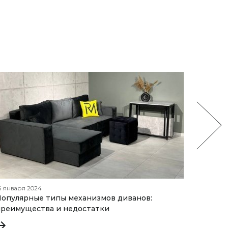
6 января 2024
26 октяб
опулярные типы механизмов диванов:
Как вы
реимущества и недостатки
правил