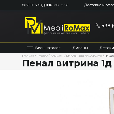
Доставка и опла
БЕЗ ВЫХОДНЫХ
9:00 - 21:00
+38 (
Весь каталог
Диваны
Детски
Главная
/
Каталог
/
Комнаты
/
Мебель для пансионата
/
Пенал
Пенал витрина 1д