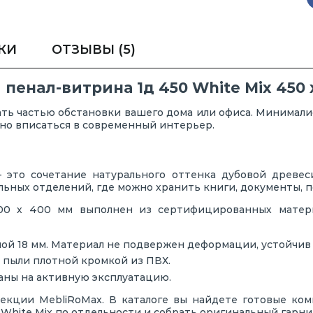
КИ
ОТЗЫВЫ
(5)
енал-витрина 1д 450 White Mix 450 х
ать частью обстановки вашего дома или офиса. Минимали
чно вписаться в современный интерьер.
это сочетание натурального оттенка дубовой древе
ьных отделений, где можно хранить книги, документы, п
000 х 400 мм выполнен из сертифицированных матери
ой 18 мм. Материал не подвержен деформации, устойчив
 пыли плотной кромкой из ПВХ.
аны на активную эксплуатацию.
кции MebliRoMax. В каталоге вы найдете готовые ком
White Mix по отдельности и собрать оригинальный гарни