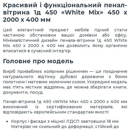
Красивий і функціональний пенал-
вітрина 1д 450 «White Mix» 450 х
2000 х 400 мм
Цей елегантний предмет меблів гідний стати
частиною обстановки вашої домівки або офісу.
Мінімалістичний дизайн пенала-вітрини 1д 450 White
Mix 450 х 2000 х 400 мм дозволить йому органічно
вписатися в сучасний інтер'єр.
Головне про модель
Виріб приваблює колірним рішенням — це поєднання
натурального відтінку дубової деревини з білим
полотном і матовим молочним склом. Усередині модель
має п'ять містких відділень, де можна зберігати книги,
документи, посуд.
Пенал-вітрина 1д 450 «White Mix» 450 х 2000 х 400 мм
виконаний із сертифікованих матеріалів, які
відповідають європейським стандартам якості:
Корпус і фасади з міцної ЛДСП завтовшки 18 мм.
Матеріал не схильний до деформації, стійкий до