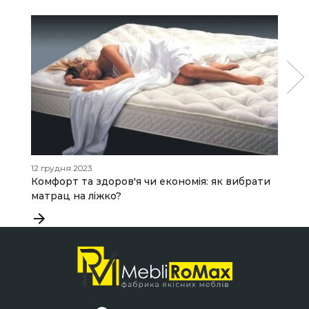
12 грудня 2023
20
Комфорт та здоров'я чи економія: як вибрати
B
матрац на ліжко?
с