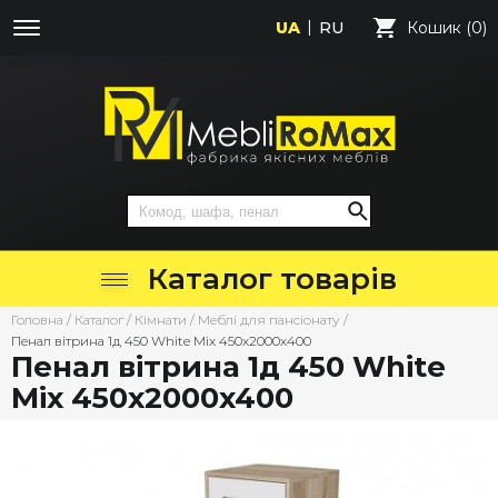
UA
RU
Кошик (0)
Каталог товарів
Головна
/
Каталог
/
Кімнати
/
Меблі для пансіонату
/
Пенал вітрина 1д 450 White Mix 450х2000х400
Пенал вітрина 1д 450 White
Mix 450х2000х400