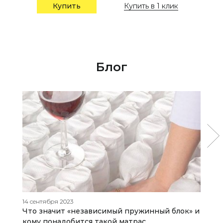
Купить в 1 клик
Купить
Блог
14 сентября 2023
13
Что значит «независимый пружинный блок» и
О
кому понадобится такой матрас
и