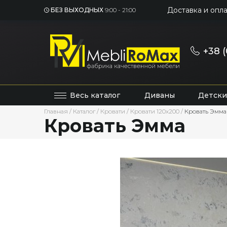
Доставка и опла
БЕЗ ВЫХОДНЫХ
9:00 - 21:00
+38 (
Весь каталог
Диваны
Детски
Главная
/
Каталог
/
Кровати
/
Кровати 120х200
/
Кровать Эмма
Кровать Эмма