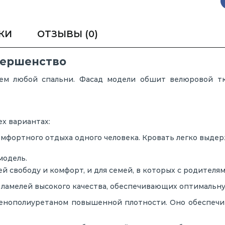
КИ
ОТЗЫВЫ
(0)
вершенство
ем любой спальни. Фасад модели обшит велюровой т
ех вариантах:
мфортного отдыха одного человека. Кровать легко выде
модель.
й свободу и комфорт, и для семей, в которых с родителям
 ламелей высокого качества, обеспечивающих оптимальн
енополиуретаном повышенной плотности. Оно обеспечив