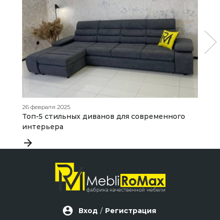
26 февраля 2025
04
Топ-5 стильных диванов для современного
Д
интерьера
с
Вход
/
Регистрация