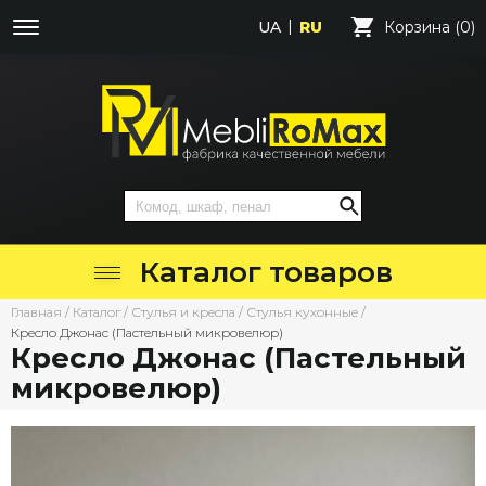
UA
RU
Корзина (0)
Каталог товаров
Главная
/
Каталог
/
Стулья и кресла
/
Стулья кухонные
/
Кресло Джонас (Пастельный микровелюр)
Кресло Джонас (Пастельный
микровелюр)