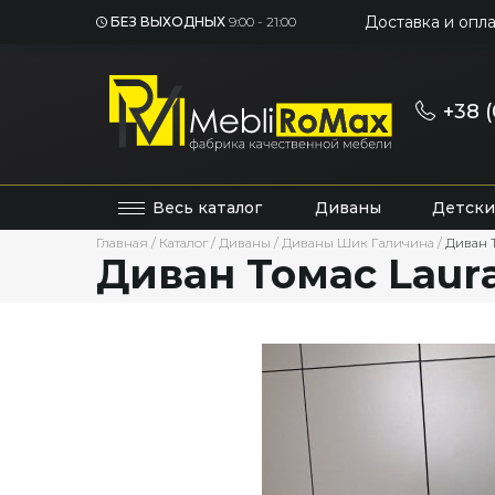
Доставка и опла
БЕЗ ВЫХОДНЫХ
9:00 - 21:00
+38 (
Весь каталог
Диваны
Детски
Главная
/
Каталог
/
Диваны
/
Диваны Шик Галичина
/
Диван 
Диван Томас Laur