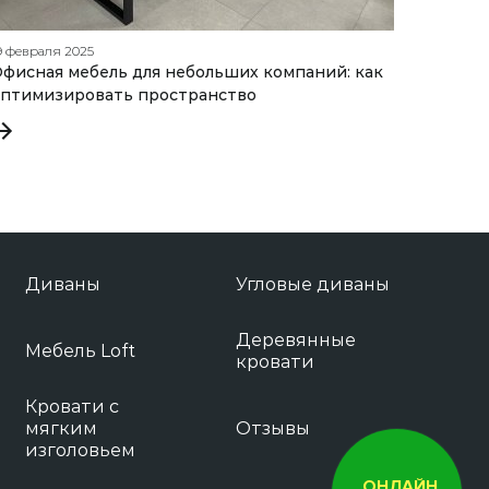
9 февраля 2025
09 июля 
фисная мебель для небольших компаний: как
Как вы
оптимизировать пространство
диском
Диваны
Угловые диваны
Деревянные
Мебель Loft
кровати
Кровати с
мягким
Отзывы
изголовьем
ОНЛАЙН