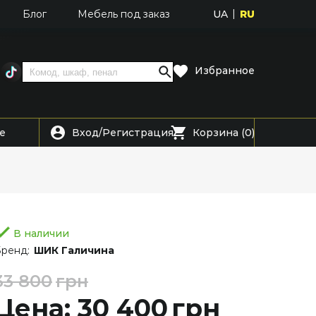
UA
RU
Блог
Мебель под заказ
Избранное
Вход
Регистрация
е
/
Корзина (0)
В наличии
ренд:
ШИК Галичина
33 800
грн
Цена: 30 400
грн