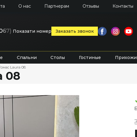
та
О нас
Партнерам
Отзывы
Контакты
0
6
7)
Показати номер
Заказать звонок
е
Спальни
Столы
Гостиные
Прихожи
Томас Laura 08
a 08
Б