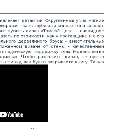
влекает деталями. Скругленные углы, мягкие
люровая ткань глубокого синего тона создает
ит купить диван «Томас»? Цена — очевидное
ать по стоимости, как у поставщика, и с его
ельного деревянного бруса; - вместительные
ложенном диване от стены; - качественный
топедическую поддержку тела. Модель легко
книжка». Чтобы разложить диван, не нужно
ь спинку, как будто закрываете книгу. Такую