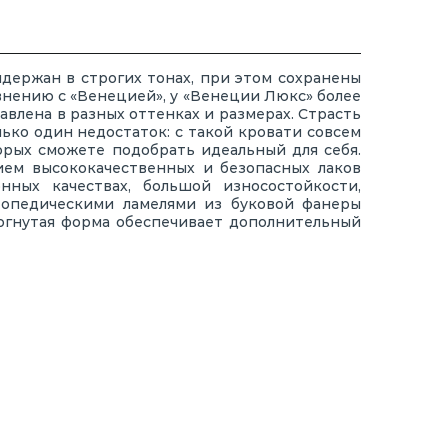
держан в строгих тонах, при этом сохранены
внению с «Венецией», у «Венеции Люкс» более
авлена в разных оттенках и размерах. Страсть
ько один недостаток: с такой кровати совсем
торых сможете подобрать идеальный для себя.
ием высококачественных и безопасных лаков
нных качествах, большой износостойкости,
топедическими ламелями из буковой фанеры
зогнутая форма обеспечивает дополнительный