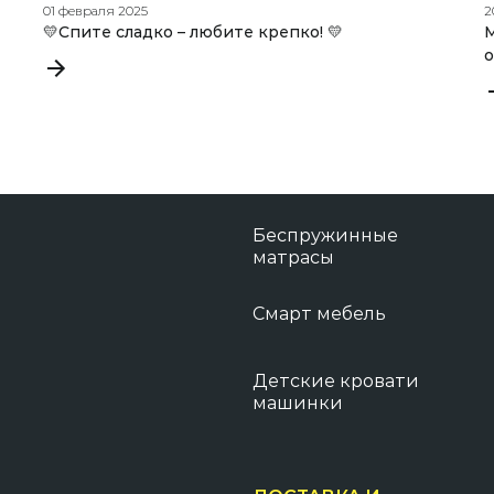
01 февраля 2025
2
💛Спите сладко – любите крепко! 💛
М
Беспружинные
матрасы
Смарт мебель
Детские кровати
машинки