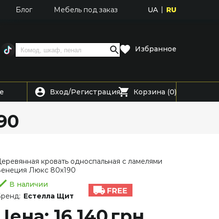
UA
RU
Блог
Мебель под заказ
Избранное
Вход
Регистрация
е
/
Корзина (0)
90
еревянная кровать односпальная с ламелями
енеция Люкс 80х190
В наличии
ренд:
Естелла Щит
Цена: 16 140
грн