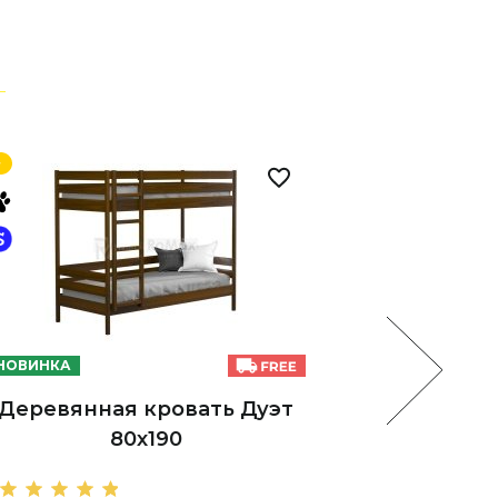
НОВИНКА
НОВИНКА
Деревянная кровать Дуэт
Деревя
80х190