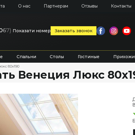
та
О нас
Партнерам
Отзывы
Контакты
0
6
7)
Показати номер
Заказать звонок
е
Спальни
Столы
Гостиные
Прихожи
юкс 80х190
ть Венеция Люкс 80х1
Д
В
Б