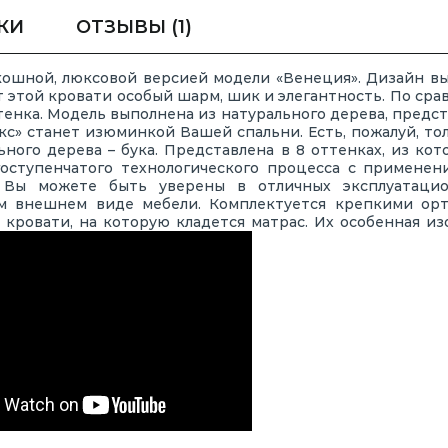
КИ
ОТЗЫВЫ
(1)
кошной, люксовой версией модели «Венеция». Дизайн вы
т этой кровати особый шарм, шик и элегантность. По сра
тенка. Модель выполнена из натурального дерева, предст
» станет изюминкой Вашей спальни. Есть, пожалуй, тол
льного дерева – бука. Представлена в 8 оттенках, из ко
оступенчатого технологического процесса с применен
. Вы можете быть уверены в отличных эксплуатацио
ном внешнем виде мебели. Комплектуется крепкими ор
а кровати, на которую кладется матрас. Их особенная и