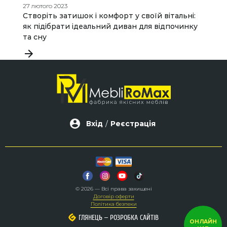
27 лютого 2023
07
Створіть затишок і комфорт у своїй вітальні:
В
як підібрати ідеальний диван для відпочинку
та сну
Вхід
/
Реєстрація
© 2026 — Всі права захищені
Договір оферти
Політика безпеки
–
–
ГЛЯНЕЦЬ
ГЛЯНЕЦЬ
РОЗРОБКА САЙТІВ
РОЗРОБКА САЙТІВ
ОНЛАЙН