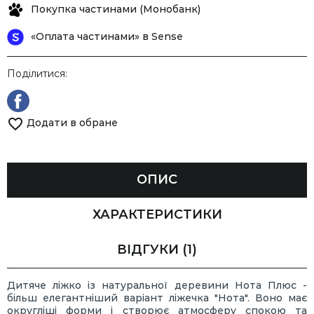
Покупка частинами (Монобанк)
«Оплата частинами» в Sense
Поділитися:
Додати в обране
ОПИС
ХАРАКТЕРИСТИКИ
ВІДГУКИ
(1)
Дитяче ліжко із натуральної деревини Нота Плюс -
більш елегантніший варіант ліжечка "Нота". Воно має
округліші форми і створює атмосферу спокою та