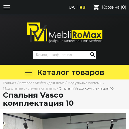
UA
RU
Корзина (0)
Каталог товаров
Главная
/
Каталог
/
Мебель для дома
/
Модульные системы
/
Модульные системы в спальню
/
Cпальня Vasco комплектация 10
Cпальня Vasco
комплектация 10