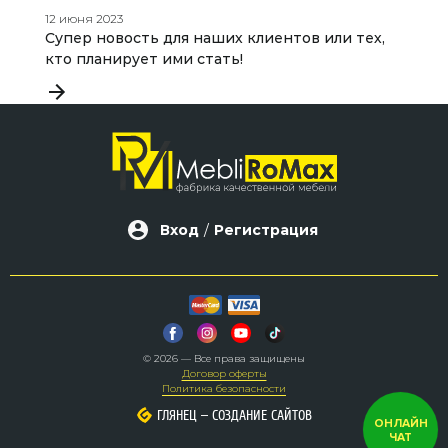
12 июня 2023
22
Супер новость для наших клиентов или тех,
П
кто планирует ими стать!
э
Вход
/
Регистрация
© 2026 — Все права защищены
Договор оферты
Политика безопасности
–
–
ГЛЯНЕЦ
ГЛЯНЕЦ
СОЗДАНИЕ САЙТОВ
СОЗДАНИЕ САЙТОВ
ОНЛАЙН
ЧАТ