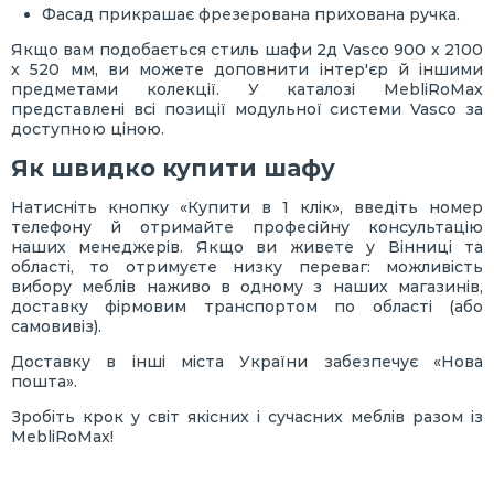
Фасад прикрашає фрезерована прихована ручка.
Якщо вам подобається стиль шафи 2д Vasco 900 х 2100
х 520 мм, ви можете доповнити інтер'єр й іншими
предметами колекції. У каталозі MebliRoMax
представлені всі позиції модульної системи Vasco за
доступною ціною.
Як швидко купити шафу
Натисніть кнопку «Купити в 1 клік», введіть номер
телефону й отримайте професійну консультацію
наших менеджерів. Якщо ви живете у Вінниці та
області, то отримуєте низку переваг: можливість
вибору меблів наживо в одному з наших магазинів,
доставку фірмовим транспортом по області (або
самовивіз).
Доставку в інші міста України забезпечує «Нова
пошта».
Зробіть крок у світ якісних і сучасних меблів разом із
MebliRoMax!