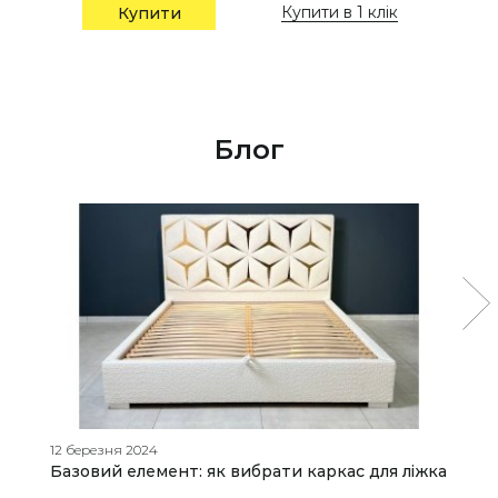
Купити в 1 клік
Купити
Блог
12 березня 2024
19
Базовий елемент: як вибрати каркас для ліжка
S
т