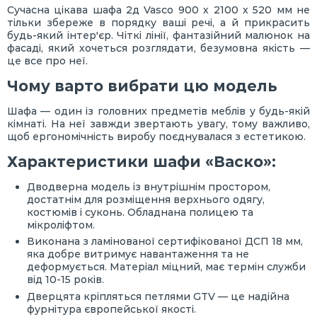
Сучасна цікава шафа 2д Vasco 900 х 2100 х 520 мм не
тільки збереже в порядку ваші речі, а й прикрасить
будь-який інтер'єр. Чіткі лінії, фантазійний малюнок на
фасаді, який хочеться розглядати, безумовна якість —
це все про неї.
Чому варто вибрати цю модель
Шафа — один із головних предметів меблів у будь-якій
кімнаті. На неї завжди звертають увагу, тому важливо,
щоб ергономічність виробу поєднувалася з естетикою.
Характеристики шафи «Васко»:
Дводверна модель із внутрішнім простором,
достатнім для розміщення верхнього одягу,
костюмів і суконь. Обладнана полицею та
мікроліфтом.
Виконана з ламінованої сертифікованої ДСП 18 мм,
яка добре витримує навантаження та не
деформується. Матеріал міцний, має термін служби
від 10-15 років.
Дверцята кріпляться петлями GTV — це надійна
фурнітура європейської якості.