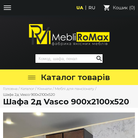
UA
RU
Кошик (0)
Каталог товарів
Головна
/
Каталог
/
Кімнати
/
Меблі для пансіонату
/
Шафа 2д Vasco 900х2100х520
Шафа 2д Vasco 900х2100х520