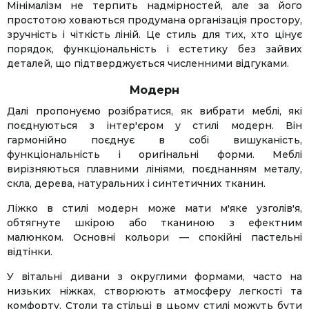
Мінімалізм не терпить надмірностей, але за його
простотою ховаються продумана організація простору,
зручність і чіткість ліній. Це стиль для тих, хто цінує
порядок, функціональність і естетику без зайвих
деталей, що підтверджується численними відгуками.
Модерн
Далі пропонуємо розібратися, як вибрати меблі, які
поєднуються з інтер'єром у стилі модерн. Він
гармонійно поєднує в собі вишуканість,
функціональність і оригінальні форми. Меблі
вирізняються плавними лініями, поєднанням металу,
скла, дерева, натуральних і синтетичних тканин.
Ліжко в стилі модерн може мати м'яке узголів'я,
обтягнуте шкірою або тканиною з ефектним
малюнком. Основні кольори — спокійні пастельні
відтінки.
У вітальні дивани з округлими формами, часто на
низьких ніжках, створюють атмосферу легкості та
комфорту. Столи та стільці в цьому стилі можуть бути