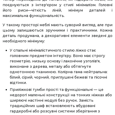
поєднуються з інтер'єром у стилі мінімалізм. Головні
його риси—чіткість ліній, мінімум деталей і
максимальна функціональність.
У такому просторі меблі мають суворий вигляд, але при
цьому залишаються зручними і практичними. Кожна
деталь продумана, а декоративні елементи зведені до
необхідного мінімуму:
У спальні мінімалістичного стилю ліжко стає
головним предметом інтер'єру. Воно має строгу
геометрію, низьку основу і лаконічне узголів'я,
виконане з дерева, металу або обтягнуте
однотонною тканиною. Колірна гама нейтральна:
білий, сірий, чорний, приглушені бежеві та пісочні
відтінки.
Приліжкові тумби прості та функціональні — це
недорогі маленькі конструкції на тонких ніжках або
ширяючі настінні модулі без ручок. Замість
традиційних шаф встановлюють вбудовані
гардеробні або розсувні системи зберігання з