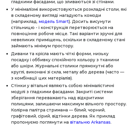
гладкими фасадами, що зливаються зі стінами.
У мінімалізмі використовуються розкладні столи, які
в складеному вигляді нагадують комоди
(наприклад,
модель Smart
). Досить висунути
стільницю - і конструкція перетворюється на
повноцінне робоче місце. Такі варіанти зручні для
невеликих приміщень, оскільки в складеному стані
займають мінімум простору.
Дивани та крісла мають чіткі форми, низьку
посадку і оббивку спокійного кольору з тканини
або шкіри. Журнальні столики прямокутні або
круглі, виконані зі скла, металу або дерева (часто —
з комбінації цих матеріалів).
Стінки у вітальні являють собою мінімалістичні
модулі з гладкими фасадами. Закриті системи
зберігання переважають над відкритими
полицями, залишаючи максимум вільного простору.
Колірна палітра стримана — білий, чорний,
графітовий, сірий, відтінки дерева. Як приклад
пропонуємо поглянути на
вітальню Arkansas
.