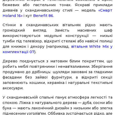
бежевих або пастельних тонах. Яскраві приклади
диванів у скандинавському стилі — модель
«Смарт
Holand 16»
і кут
Benefit 86
.
Стінки в скандинавських вітальнях рідко мають
громіздкий вигляд. Замість масивних шаф
використовуються модульні конструкції — низькі
тумби під телевізор, відкриті стелажі або навісні полиці
для книжок і декору (наприклад,
вітальня White Mix у
комплектації 07
).
Facebook
Twitter
WhatsApp
Viber
Telegram
Дерево поєднується з матовим білим покриттям, що
робить меблі повітряними і ненав'язливими. Зберігання
продумано до дрібниць: шухляди заховані за гладкими
фасадами без зайвої фурнітури, а відкриті секції
заповнюють кошики, кераміка і натуральні текстильні
аксесуари.
У скандинавській спальні панує атмосфера легкості та
спокою. Ліжка з натурального дерева — дуба, сосни або
бука — мають лаконічний дизайн з низьким або злегка
піднесеним узголів'ям. Оббивка зустрічається рідко, але