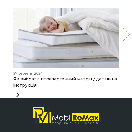
27 березня 2024
25
Як вибрати гіпоалергенний матрац: детальна
К
інструкція
в