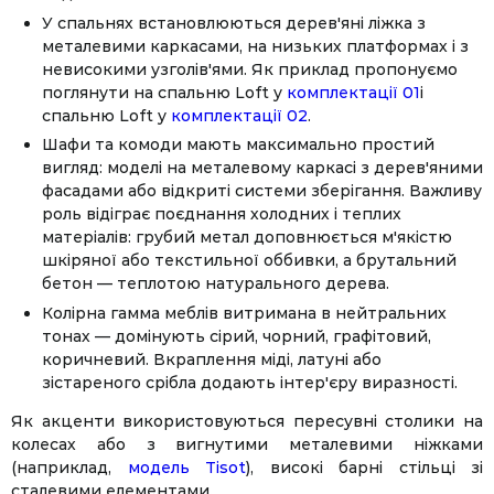
У спальнях встановлюються дерев'яні ліжка з
металевими каркасами, на низьких платформах і з
невисокими узголів'ями. Як приклад пропонуємо
поглянути на спальню Loft у
комплектації 01
і
спальню Loft у
комплектації 02
.
Шафи та комоди мають максимально простий
вигляд: моделі на металевому каркасі з дерев'яними
фасадами або відкриті системи зберігання. Важливу
роль відіграє поєднання холодних і теплих
матеріалів: грубий метал доповнюється м'якістю
шкіряної або текстильної оббивки, а брутальний
бетон — теплотою натурального дерева.
Колірна гамма меблів витримана в нейтральних
тонах — домінують сірий, чорний, графітовий,
коричневий. Вкраплення міді, латуні або
зістареного срібла додають інтер'єру виразності.
Як акценти використовуються пересувні столики на
колесах або з вигнутими металевими ніжками
(наприклад,
модель Tisot
), високі барні стільці зі
сталевими елементами.