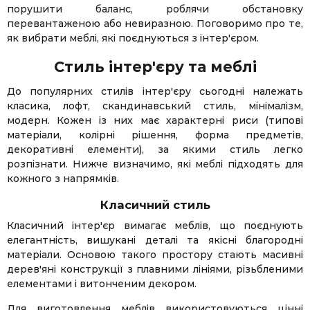
порушити баланс, роблячи обстановку
перевантаженою або невиразною. Поговоримо про те,
як вибрати меблі, які поєднуються з інтер'єром.
Стиль інтер'єру та меблі
До популярних стилів інтер'єру сьогодні належать
класика, лофт, скандинавський стиль, мінімалізм,
модерн. Кожен із них має характерні риси (типові
матеріали, колірні рішення, форма предметів,
декоративні елементи), за якими стиль легко
розпізнати. Нижче визначимо, які меблі підходять для
кожного з напрямків.
Класичний стиль
Класичний інтер'єр вимагає меблів, що поєднують
елегантність, вишукані деталі та якісні благородні
матеріали. Основою такого простору стають масивні
дерев'яні конструкції з плавними лініями, різьбленими
елементами і витонченим декором.
Для виготовлення меблів використовуються цінні