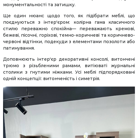
монументальності та затишку.
Ще один нюанс щодо того, як підібрати меблі, що
поєднуються з інтер'єром: колірна гама класичного
стилю переважно спокійна— переважають кремові,
бежеві, пісочні, горіхові, темно-коричневі та коричнево-
червоні відтінки, подекуди з елементами позолоти або
патинування.
Доповнюють інтер'єр декоративні консолі, витончені
трюмо з різьбленими рамами, витіюваті журнальні
столики з гнутими ніжками. Усі меблі підпорядковані
одній концепції: витонченість і симетрія.