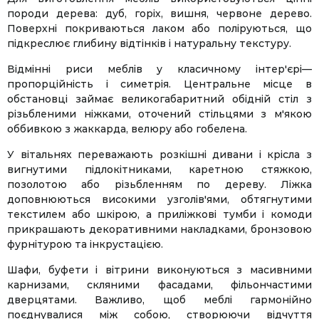
породи дерева: дуб, горіх, вишня, червоне дерево.
Поверхні покриваються лаком або поліруються, що
підкреслює глибину відтінків і натуральну текстуру.
Відмінні риси меблів у класичному інтер'єрі—
пропорційність і симетрія. Центральне місце в
обстановці займає великогабаритний обідній стіл з
різьбленими ніжками, оточений стільцями з м'якою
оббивкою з жаккарда, велюру або гобелена.
У вітальнях переважають розкішні дивани і крісла з
вигнутими підлокітниками, каретною стяжкою,
позолотою або різьбленням по дереву. Ліжка
доповнюються високими узголів'ями, обтягнутими
текстилем або шкірою, а приліжкові тумби і комоди
прикрашають декоративними накладками, бронзовою
фурнітурою та інкрустацією.
Шафи, буфети і вітрини виконуються з масивними
карнизами, скляними фасадами, фільончастими
дверцятами. Важливо, щоб меблі гармонійно
поєднувалися між собою, створюючи відчуття