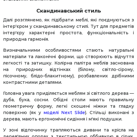
Скандинавський стиль
Далі розглянемо, як підібрати меблі, які поєднуються з
інтер'єром у скандинавському стилі. Тут для предметів
інтер'єру характерні простота, функціональність і
природна гармонія.
Визначальними особливостями стають натуральні
матеріали та лаконічні форми, що створюють відчуття
легкості та затишку. Колірна палітра меблів заснована
на природних відтінках (білому, світло-сірому,
пісочному, блідо-блакитному), розбавлених дрібними
контрастними деталями.
Головна увага приділяється меблям зі світлого дерева —
дуба, бука, сосни. Обідні столи мають правильну
геометричну форму, легкі скошені ніжки та гладку
поверхню (як у
моделі Next Slide
). Стільці виконані з
дерева, мають ергономічні сидіння і м'які подушки.
У зоні відпочинку трапляються дивани та крісла на
дерев'яних опорах з текстильною оббивкою в сірих,