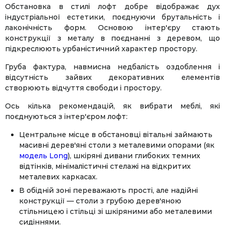
Обстановка в стилі лофт добре відображає дух
індустріальної естетики, поєднуючи брутальність і
лаконічність форм. Основою інтер'єру стають
конструкції з металу в поєднанні з деревом, що
підкреслюють урбаністичний характер простору.
Груба фактура, навмисна недбалість оздоблення і
відсутність зайвих декоративних елементів
створюють відчуття свободи і простору.
Ось кілька рекомендацій, як вибрати меблі, які
поєднуються з інтер'єром лофт:
Центральне місце в обстановці вітальні займають
масивні дерев'яні столи з металевими опорами (як
модель Long
), шкіряні дивани глибоких темних
відтінків, мінімалістичні стелажі на відкритих
металевих каркасах.
В обідній зоні переважають прості, але надійні
конструкції — столи з грубою дерев'яною
стільницею і стільці зі шкіряними або металевими
сидіннями.