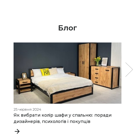
Блог
25 червня 2024
01
Як вибрати колір шафи у спальню: поради
С
дизайнерів, психологів і покупців
д