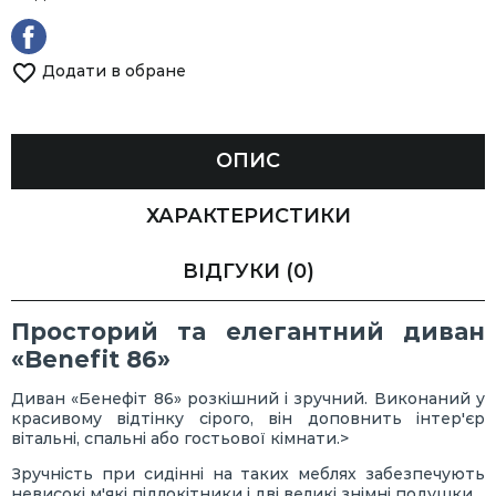
Додати в обране
ОПИС
ХАРАКТЕРИСТИКИ
ВІДГУКИ
(0)
Просторий та елегантний диван
«Benefit 86»
Диван «Бенефіт 86» розкішний і зручний. Виконаний у
красивому відтінку сірого, він доповнить інтер'єр
вітальні, спальні або гостьової кімнати.>
Зручність при сидінні на таких меблях забезпечують
невисокі м'які підлокітники і дві великі знімні подушки.