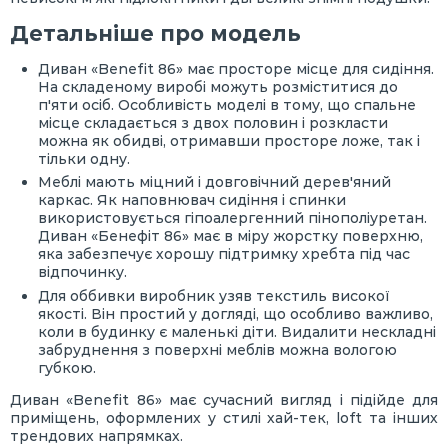
Детальніше про модель
Диван «Benefit 86» має просторе місце для сидіння.
На складеному виробі можуть розміститися до
п'яти осіб. Особливість моделі в тому, що спальне
місце складається з двох половин і розкласти
можна як обидві, отримавши просторе ложе, так і
тільки одну.
Меблі мають міцний і довговічний дерев'яний
каркас. Як наповнювач сидіння і спинки
використовується гіпоалергенний пінополіуретан.
Диван «Бенефіт 86» має в міру жорстку поверхню,
яка забезпечує хорошу підтримку хребта під час
відпочинку.
Для оббивки виробник узяв текстиль високої
якості. Він простий у догляді, що особливо важливо,
коли в будинку є маленькі діти. Видалити нескладні
забруднення з поверхні меблів можна вологою
губкою.
Диван «Benefit 86» має сучасний вигляд і підійде для
приміщень, оформлених у стилі хай-тек, loft та інших
трендових напрямках.