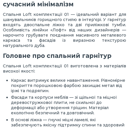
сучасний мінімалізм
Спальня Loft комплектації 01 — ідеальний варіант для
шанувальників горищного стилю в інтер'єрі. У гарнітур
входять двоспальне ліжко та дві приліжкові тумби.
Особливість лінійки «Лофт» від наших дизайнерів —
нарочито грубувате поєднання масивного металевого
каркаса та фасадів із виразною текстурою
натурального дуба.
Головне про спальний гарнітур
Спальня Loft комплектації 01 виготовлена з матеріалів
високої якості:
Каркас витримує велике навантаження. Рівномірне
покриття порошковою фарбою захищає метал від
іржі та подряпин.
Фасади та корпуси меблів — зі щільної та міцної
деревостружкової плити, не схильної до
деформації або утворення тріщин. Матеріал
екологічно безпечний та довговічний.
В основі ліжка — гнучкі міцні ламелі, які
забезпечують якісну підтримку спини та здоровий