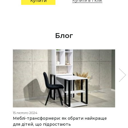
Купити в 1 клік
Купити
Блог
15 лютого 2024
17
Меблі-трансформери: як обрати найкраще
Я
для дітей, що підростають
м