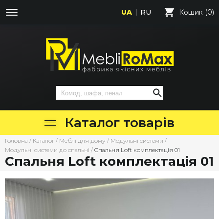
UA
RU
Кошик (0)
Каталог товарів
Головна
/
Каталог
/
Меблі для дому
/
Модульні системи
/
Модульні системи до спальні
/
Cпальня Loft комплектація 01
Cпальня Loft комплектація 01