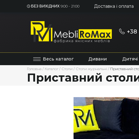
Доставка і оплата
БЕЗ ВИХІДНИХ
9:00 - 21:00
+38 
Весь каталог
Дивани
Дитячі
Головна
/
Каталог
/
Столи
/
Столи журнальні
/
Приставний сто
Приставний столи