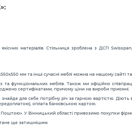
»:
кісних матеріалів. Стільниця зроблена з ДСП Swisspan,
0х550 мм та інші сучасні меблі можна на нашому сайті та 
 та функціональних меблів. Також ми офіційно співпрац
ерджено сертифікатами, причому ціни на вироби приємні.
найде для себе потрібну річ за гарною вартістю. Діють в
передоплатою), оплата банківською картою.
ю Поштою». У Вінницький області привозимо покупки фір
стане ще затишнішим.