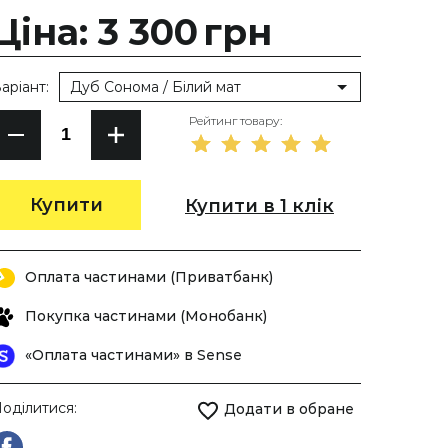
Ціна: 3 300
грн
аріант:
Дуб Сонома / Білий мат
Рейтинг товару:
Купити
Купити в 1 клік
Оплата частинами (Приватбанк)
Покупка частинами (Монобанк)
«Оплата частинами» в Sense
оділитися:
Додати в обране