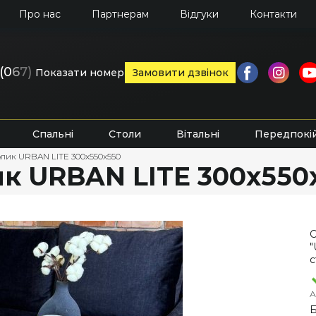
Про нас
Партнерам
Відгуки
Контакти
(0
6
7)
Показати номер
Замовити дзвінок
Спальні
Столи
Вітальні
Передпокі
лик URBAN LITE 300х550х550
к URBAN LITE 300х550
С
"
с
А
Б