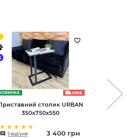
НОВИНКА
НОВИНКА
Приставний столик URBAN
Журналь
350х750х550
3 400 грн
5 відгуків
4 відг