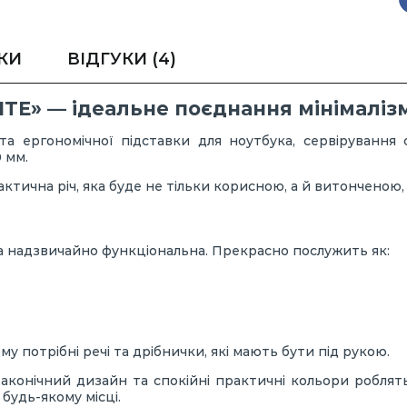
КИ
ВІДГУКИ
(4)
TE» — ідеальне поєднання мінімалізм
та ергономічної підставки для ноутбука, сервірування 
 мм.
актична річ, яка буде не тільки корисною, а й витонченою
а надзвичайно функціональна. Прекрасно послужить як:
 потрібні речі та дрібнички, які мають бути під рукою.
Лаконічний дизайн та спокійні практичні кольори робля
будь-якому місці.