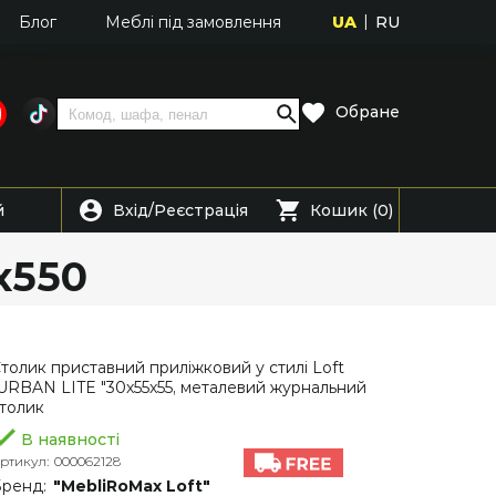
UA
RU
Блог
Меблі під замовлення
Обране
Вхід
Реєстрація
й
/
Кошик (0)
х550
толик приставний приліжковий у стилі Loft
URBAN LITE "30х55х55, металевий журнальний
толик
В наявності
ртикул:
000062128
ренд:
"MebliRoMax Loft"