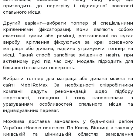
призводить до перегріву і підвищеної вологості
спального місця.
Другий варіант—вибрати топпер зі спеціальними
кріпленнями (фіксаторами). Вони являють собою
еластичні гумки або ремінці, розташовані по кутах
виробу. Кріплення фіксуються за краї основного
матраца або дивана, надійно утримуючи топпер на
місці. Такий спосіб запобігає зміщенню навіть при
активному русі під час сну. Модель підходить для
більшості спальних поверхонь.
Вибрати топпер для матраца або дивана можна на
сайті MebliRoMax. За необхідності співробітники
компанії дадуть рекомендації щодо підбору
жорсткості, товщини і типу наповнювача з
урахуванням особливостей спального місця та
індивідуальних переваг.
Можлива доставка замовлень у будь-який регіон
України «Новою поштою». По Києву, Вінниці, а також у
Київській та Вінницькій областях замовлення