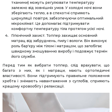
тканини) можуть регулювати температуру
залежно від зовнішніх умов. У холодні ночі вони
зберігають тепло, а в спекотні сприяють
циркуляції повітря, забезпечуючи оптимальний
мікроклімат. Це допомагає підтримувати
комфортну температуру тіла протягом усієї ночі.
Гігієнічний захист. Топпер захищає основний
матрац від забруднень, пилу і вологи. Він виконує
роль бар'єру між тілом і матрацом, що запобігає
швидкому зношуванню виробу і подовжує термін
його служби.
Перед тим як вибрати топпер, слід врахувати, що
багато з них, як і матраци, мають ортопедичні
властивості. Вони підтримують правильне положення
хребта і знімають навантаження з суглобів, сприяють
кращому кровообігу і релаксації.