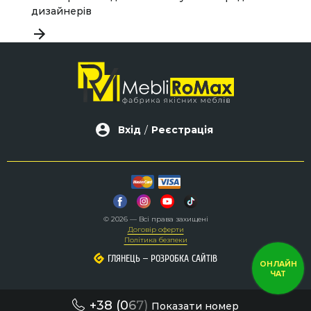
дизайнерів
Вхід
/
Реєстрація
© 2026 — Всі права захищені
Договір оферти
Політика безпеки
–
–
ГЛЯНЕЦЬ
ГЛЯНЕЦЬ
РОЗРОБКА САЙТІВ
РОЗРОБКА САЙТІВ
ОНЛАЙН
ЧАТ
+38 (0
6
7)
Показати номер