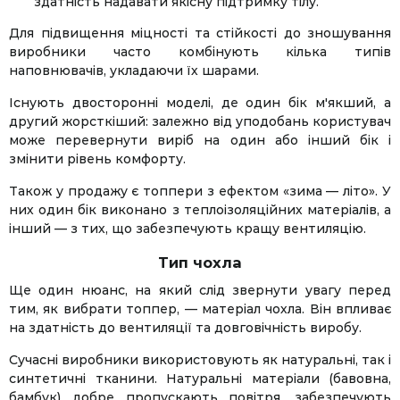
здатність надавати якісну підтримку тілу.
Для підвищення міцності та стійкості до зношування
виробники часто комбінують кілька типів
наповнювачів, укладаючи їх шарами.
Існують двосторонні моделі, де один бік м'якший, а
другий жорсткіший: залежно від уподобань користувач
може перевернути виріб на один або інший бік і
змінити рівень комфорту.
Також у продажу є топпери з ефектом «зима — літо». У
них один бік виконано з теплоізоляційних матеріалів, а
інший — з тих, що забезпечують кращу вентиляцію.
Тип чохла
Ще один нюанс, на який слід звернути увагу перед
тим, як вибрати топпер, — матеріал чохла. Він впливає
на здатність до вентиляції та довговічність виробу.
Сучасні виробники використовують як натуральні, так і
синтетичні тканини. Натуральні матеріали (бавовна,
бамбук) добре пропускають повітря, забезпечують