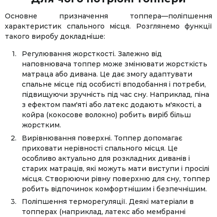
Основне призначення топпера—поліпшення
характеристик спального місця. Розглянемо функції
такого виробу докладніше:
Регулювання жорсткості. Залежно від
наповнювача топпер може змінювати жорсткість
матраца або дивана. Це дає змогу адаптувати
спальне місце під особисті вподобання і потреби,
підвищуючи зручність під час сну. Наприклад, піна
з ефектом пам'яті або латекс додають м'якості, а
койра (кокосове волокно) робить виріб більш
жорстким.
Вирівнювання поверхні. Топпер допомагає
приховати нерівності спального місця. Це
особливо актуально для розкладних диванів і
старих матраців, які можуть мати виступи і просілі
місця. Створюючи рівну поверхню для сну, топпер
робить відпочинок комфортнішим і безпечнішим.
Поліпшення терморегуляції. Деякі матеріали в
топперах (наприклад, латекс або мембранні