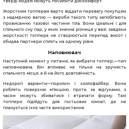
тверді моделі можуть посилити дискомфорт.
Жорстким топперам варто віддати перевагу покупцям
з надмірною вагою — вироби такого типу запобігають
провисанню тазової частини тіла. Вони ідеальні і для
спільного сну пар, у яких значна різниця у вазі: завдяки
жорсткості топпера не створюється перепад висот і
обидва партнери сплять на одному рівні.
Наповнювач
Наступний момент у питанні, як вибрати топпер,—тип
наповнювача. Він впливає не тільки на зручність
спального місця, а й на його довговічність.
Недорогі варіанти—поролон і холлофайбер. Вони
роблять поверхню м'якшою, проте, за відгуками, з
часом можуть збиватися і втрачати форму. Такі
топпери підійдуть для гостьових кімнат, де не
планується їхнє часте використання.