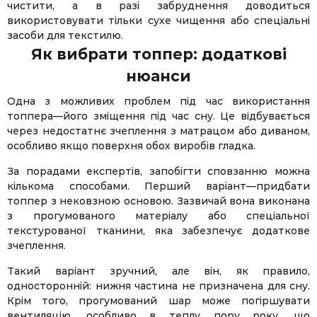
чистити, а в разі забруднення доводиться
використовувати тільки сухе чищення або спеціальні
засоби для текстилю.
Як вибрати топпер: додаткові
нюанси
Одна з можливих проблем під час використання
топпера—його зміщення під час сну. Це відбувається
через недостатнє зчеплення з матрацом або диваном,
особливо якщо поверхня обох виробів гладка.
За порадами експертів, запобігти сповзанню можна
кількома способами. Перший варіант—придбати
топпер з нековзною основою. Зазвичай вона виконана
з прогумованого матеріалу або спеціальної
текстурованої тканини, яка забезпечує додаткове
зчеплення.
Такий варіант зручний, але він, як правило,
односторонній: нижня частина не призначена для сну.
Крім того, прогумований шар може погіршувати
вентиляцію, особливо в теплу пору року, що