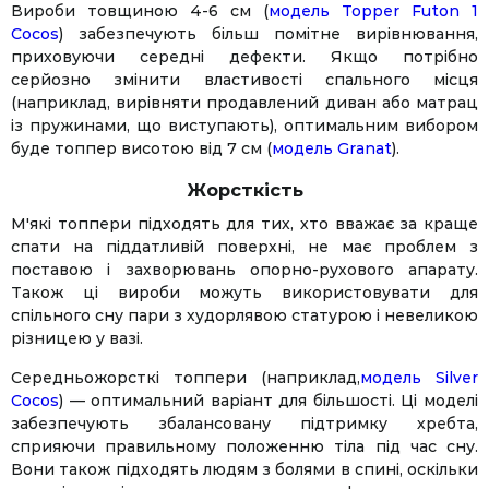
Вироби товщиною 4-6 см (
модель Topper Futon 1
Cocos
) забезпечують більш помітне вирівнювання,
приховуючи середні дефекти. Якщо потрібно
серйозно змінити властивості спального місця
(наприклад, вирівняти продавлений диван або матрац
із пружинами, що виступають), оптимальним вибором
буде топпер висотою від 7 см (
модель Granat
).
Жорсткість
М'які топпери підходять для тих, хто вважає за краще
спати на піддатливій поверхні, не має проблем з
поставою і захворювань опорно-рухового апарату.
Також ці вироби можуть використовувати для
спільного сну пари з худорлявою статурою і невеликою
різницею у вазі.
Середньожорсткі топпери (наприклад,
модель Silver
Cocos
) — оптимальний варіант для більшості. Ці моделі
забезпечують збалансовану підтримку хребта,
сприяючи правильному положенню тіла під час сну.
Вони також підходять людям з болями в спині, оскільки