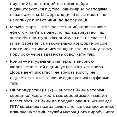
пружний і довговічний матеріал, добре
підлаштовується під тіло і рівномірно розподіляє
навантаження. Має ортопедичні властивості, не
накопичує пил і стійкий до деформації.
Меморі форм — в'язкоеластичний наповнювач з
ефектом пам'яті, повністю підлаштовується під
анатомічні контури тіла, знижує тиск на скелет і
м'язи. Забезпечує максимально комфортний сон,
проте може виявитися занадто спекотним у теплу
пору року через здатність обволікати тіло.
Койра — натуральний матеріал з високою
жорсткістю, який підвищує щільність топпера.
Добре вентилюється, не вбирає вологу, не
піддається гниттю, але не адаптується під форми
тіла.
Пінополіуретан (ППУ) — зносостійкий матеріал
середньої жорсткості, має хороші амортизаційні
властивості, стійкий до продавлювання. Різновиди
ППУ відрізняються за щільністю, що безпосередньо
впливає на термін служби матрацного виробу і його