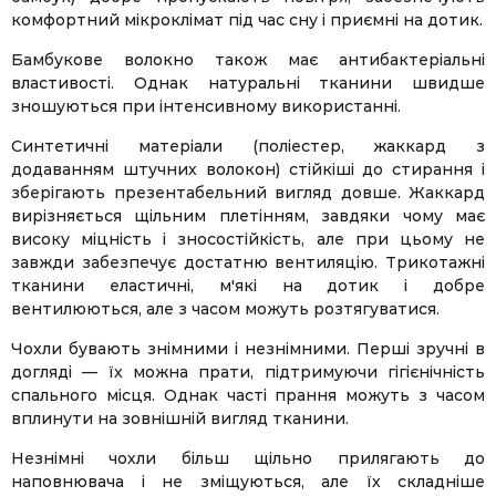
комфортний мікроклімат під час сну і приємні на дотик.
Бамбукове волокно також має антибактеріальні
властивості. Однак натуральні тканини швидше
зношуються при інтенсивному використанні.
Синтетичні матеріали (поліестер, жаккард з
додаванням штучних волокон) стійкіші до стирання і
зберігають презентабельний вигляд довше. Жаккард
вирізняється щільним плетінням, завдяки чому має
високу міцність і зносостійкість, але при цьому не
завжди забезпечує достатню вентиляцію. Трикотажні
тканини еластичні, м'які на дотик і добре
вентилюються, але з часом можуть розтягуватися.
Чохли бувають знімними і незнімними. Перші зручні в
догляді — їх можна прати, підтримуючи гігієнічність
спального місця. Однак часті прання можуть з часом
вплинути на зовнішній вигляд тканини.
Незнімні чохли більш щільно прилягають до
наповнювача і не зміщуються, але їх складніше