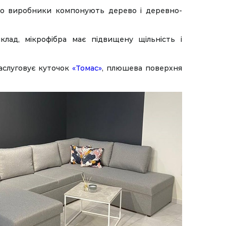
асто виробники компонують дерево і деревно-
клад, мікрофібра має підвищену щільність і
заслуговує куточок
«Томас»
, плюшева поверхня