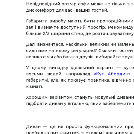
Невідповідний розмір софи може не тільки зіп
дискомфорт для вас і ваших гостей.
Габарити виробу мають бути пропорційними 
зал і визначте доступний простір. Рекоменду
більше 2/3 ширини стіни, де розташовуватиму
Далі визначтеся, наскільки великим чи мален
сидітиме на ньому регулярно? Скільки госте
велика сім'я або багато друзів, вибирайте зручн
У цьому випадку ідеальний варіант — куто
восьми людей, наприклад
«Кут Абердин»
.
габаритні, але, як показує практика, відмінно
кімнаті.
Хорошим варіантом стануть модульні дивани,
підібрати диван у вітальню, який забезпечит
Диван — це не просто функціональний предм
необхідно визначитися зі стилем і кольором, 