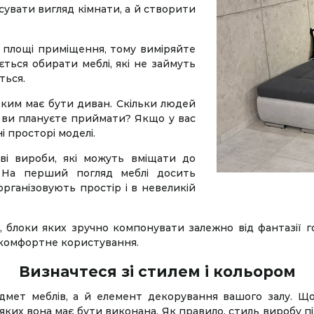
сувати вигляд кімнати, а й створити
площі приміщення, тому виміряйте
ється обирати меблі, які не займуть
ться.
ьким має бути диван. Скільки людей
й ви плануєте приймати? Якщо у вас
і просторі моделі.
ві вироби, які можуть вміщати до
 На перший погляд меблі досить
 організовують простір і в невеликій
 блоки яких зручно компонувати залежно від фантазії г
ь комфортне користування.
Визначтеся зі стилем і кольором
ет меблів, а й елемент декорування вашого залу. Щоб
у яких вона має бути виконана. Як правило, стиль виробу 