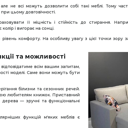
 але не всі можуть дозволити собі такі меблі. Тому ч
 при цьому довговічності.
ховувати її міцність і стійкість до стирання. Напри
колір і вигорає на сонці.
 рівень комфорту. На особливу увагу з цієї точки зору 
кції та можливості
ий відповідатиме всім вашим запитам,
вості моделі. Саме вони можуть бути
рігання білизни та сезонних речей.
сною любителям книжок. Приставний
з дерева — зручні та функціональні
лярніших функцій м'яких меблів є