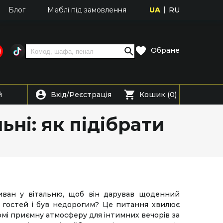
UA
RU
Блог
Меблі під замовлення
Обране
Вхід
Реєстрація
й
/
Кошик (0)
ьні: як підібрати
ван у вітальню, щоб він дарував щоденний
 гостей і був недорогим? Це питання хвилює
омі приємну атмосферу для інтимних вечорів за