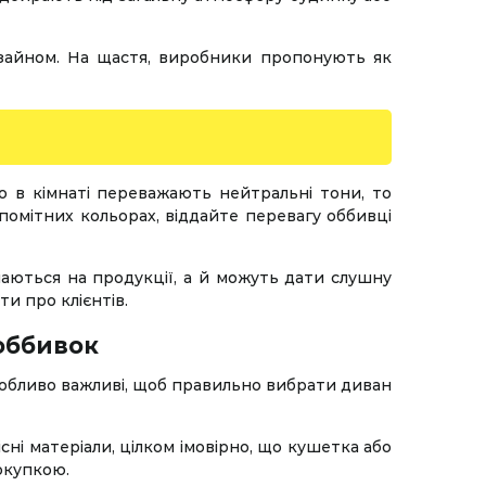
дизайном. На щастя, виробники пропонують як
що в кімнаті переважають нейтральні тони, то
омітних кольорах, віддайте перевагу оббивці
наються на продукції, а й можуть дати слушну
и про клієнтів.
 оббивок
 особливо важливі, щоб правильно вибрати диван
ні матеріали, цілком імовірно, що кушетка або
окупкою.