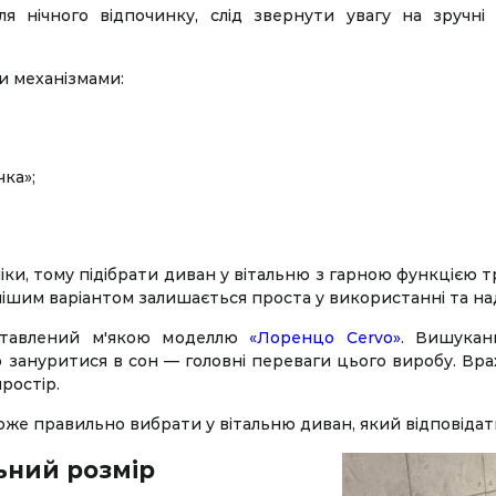
 нічного відпочинку, слід звернути увагу на зручн
и механізмами:
ка»;
ки, тому підібрати диван у вітальню з гарною функцією т
нішим варіантом залишається проста у використанні та на
дставлений м'якою моделлю
«Лоренцо Cervo»
. Вишукан
о зануритися в сон — головні переваги цього виробу. Вр
ростір.
же правильно вибрати у вітальню диван, який відповідати
ьний розмір