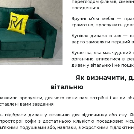
переглядом фільмів, сімейн
посиденьок.
Зручні м'які меблі — пра
грамотно, прослужать довг
Купівля дивана в зал — в
варто замовляти перший в
Кушетка, яка має чудовий в
органічно вписатися в ре
диван у вітальню і не пош
Як визначити, д
вітальню
жливо зрозуміти, для чого вони вам потрібні і як ви зб
оставлені вами завдання.
ь підібрати диван у вітальню для відпочинку або сну. Я
ї просторої софи з достатньою кількістю посадкових мі
'якими подушками або, навпаки, з жорсткими підлокітни