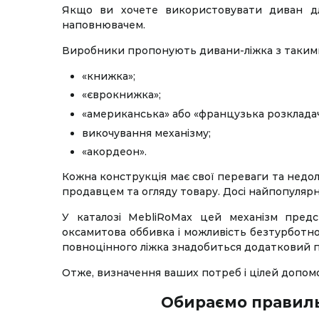
Якщо ви хочете використовувати диван для
наповнювачем.
Виробники пропонують дивани-ліжка з таким
«книжка»;
«єврокнижка»;
«американська» або «французька розкладач
викочування механізму;
«акордеон».
Кожна конструкція має свої переваги та недолі
продавцем та огляду товару. Досі найпопуляр
У каталозі MebliRoMax цей механізм пре
оксамитова оббивка і можливість безтурботн
повноцінного ліжка знадобиться додатковий п
Отже, визначення ваших потреб і цілей допомо
Обираємо правил