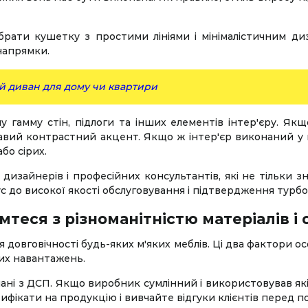
ибрати кушетку з простими лініями і мінімалістичним 
 напрямки.
й диван для дому чи квартири
у гамму стін, підлоги та інших елементів інтер'єру. Як
авий контрастний акцент. Якщо ж інтер'єр виконаний у п
бо сірих.
изайнерів і професійних консультантів, які не тільки з
 до високої якості обслуговування і підтвердження турбот
теся з різноманітністю матеріалів і
я довговічності будь-яких м'яких меблів. Ці два фактори
них навантажень.
ні з ДСП. Якщо виробник сумлінний і використовував якіс
ифікати на продукцію і вивчайте відгуки клієнтів перед п