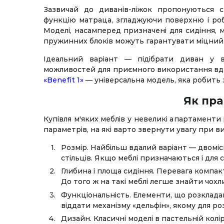
Зазвичай до диванів-ліжок пропонуються с
функцію матраца, згладжуючи поверхню і ро
Моделі, насамперед призначені для сидіння, м
пружинних блоків можуть гарантувати міцний 
Ідеальний варіант — підібрати диван у 
можливостей для приємного використання вдень 
«Benefit 1»
— універсальна модель, яка робить 
Як пра
Купівля м'яких меблів у невеликі апартаменти
параметрів, на які варто звернути увагу при в
Розмір. Найбільш вдалий варіант — двоміс
стільців. Якщо меблі призначаються і для 
Глибина і площа сидіння. Перевага компа
До того ж на такі меблі легше знайти чохл
Функціональність. Елементи, що розклада
віддати механізму «дельфін», якому для 
Дизайн. Класичні моделі в пастельній колі