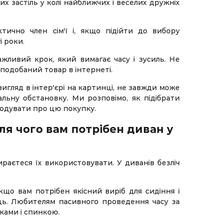
их застіль у колі найближчих і веселих дружніх
ктично член сім'ї і, якщо підійти до вибору
і роки.
ажливий крок, який вимагає часу і зусиль. Не
подобаний товар в інтернеті.
игляд в інтер'єрі на картинці, не завжди може
альну обстановку. Ми розповімо, як підібрати
кодувати про цю покупку.
ля чого вам потрібен диван у
ираєтеся їх використовувати. У диванів безліч
кщо вам потрібен якісний виріб для сидіння і
сць. Любителям пасивного проведення часу за
ками і спинкою.