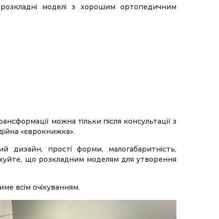
і розкладні моделі з хорошим ортопедичним
рансформації можна тільки після консультації з
дійна «єврокнижка».
ий дизайн, прості форми, малогабаритність,
ахуйте, що розкладним моделям для утворення
ме всім очікуванням.