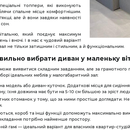
пеціальні топпери, які виконують
блячи спальне місце комфортнішим.
'якші, але й вони завдяки наявності
сон.
вітальню, який поєднує максимум
і вночі. І в нас є чудовий варіант!
зал не тільки затишним і стильним, а й функціональним.
вильно вибрати диван у маленьку в
 може виявитися складним завданням, але за грамотного 
иборі ідеальних меблів у малогабаритний зал:
на модель або диван-куточок. Додаткові місця для сидіння
сну, їхня довжина має бути на 5-10 см більшою за зріст люд
ктних отоманок у тому, що за ними простіше доглядати. Н
и.
ються, короб та інші функції допоможуть максимально в
розкладання потрібно найменше простору.
рній гамі — ідеальний варіант для власників квартир-студі