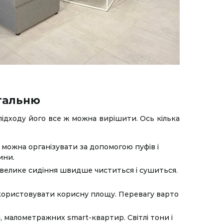
італьню
підходу його все ж можна вирішити. Ось кілька
 можна організувати за допомогою пуфів і
ини.
евелике сидіння швидше чиститься і сушиться.
икористовувати корисну площу. Перевагу варто
й, малометражних smart-квартир. Світлі тони і