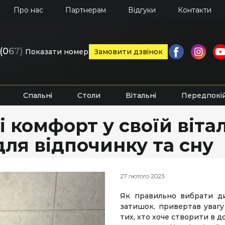
Про нас
Партнерам
Відгуки
Контакти
(0
6
7)
Показати номер
Замовити дзвінок
Спальні
Столи
Вітальні
Передпокі
 комфорт у своїй вітал
для відпочинку та сну
27 лютого 2023
Як правильно вибрати ди
затишок, привертав увагу
тих, хто хоче створити в д