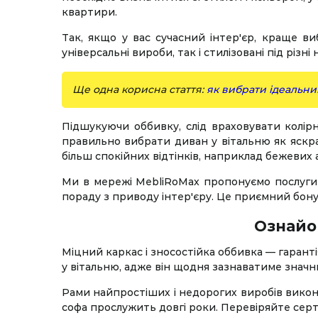
квартири.
Так, якщо у вас сучасний інтер'єр, краще в
універсальні вироби, так і стилізовані під різні
Ще одна корисна стаття:
як вибрати ідеальни
Підшукуючи оббивку, слід враховувати колірн
правильно вибрати диван у вітальню як яскр
більш спокійних відтінків, наприклад бежевих а
Ми в мережі MebliRoMax пропонуємо послуги д
пораду з приводу інтер'єру. Це приємний бонус
Ознайом
Міцний каркас і зносостійка оббивка — гаранті
у вітальню, адже він щодня зазнаватиме знач
Рами найпростіших і недорогих виробів викона
софа прослужить довгі роки. Перевіряйте серт