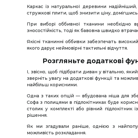
Каркас із натуральної деревини надійніший,
стружкові плити, щоб знизити ціну, домігшись
При виборі оббивної тканини необхідно вра
зносостійкість, тоді як бавовна швидко втрачає 
Якісні тканинні оббивки забезпечать високий
якого дарує неймовірні тактильні відчуття.
Розгляньте додаткові фун
І, звісно, щоб підібрати диван у вітальню, як
зверніть увагу на додаткові функції та можли
найбільш корисними.
Одна з таких опцій — вбудована ніша для збе
Софа з полицями в підлокітниках буде кори
столик у комплекті або рівний підлокітник і
рішення.
Як ми згадували раніше, однією з найпопу
можливість розкладання.