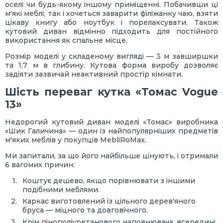
оселі чи будь-якому іншому приміщенні. Побачивши ці
м'які меблі, так і хочеться заварити філіжанку чаю, взяти
цікаву книгу або ноутбук і порелаксувати. Також
кутовий диван відмінно підходить для постійного
використання як спальне місце.
Розмір моделі у складеному вигляді — 3 м завширшки
та 1,7 м в глибину. Кутова форма виробу дозволяє
задіяти зазвичай неактивний простір кімнати.
Шість переваг кутка «Томас Vogue
13»
Недорогий кутовий диван моделі «Томас» виробника
«Шик Галичина» — один із найпопулярніших предметів
м'яких меблів у покупців MebliRoMax.
Ми запитали, за що його найбільше цінують, і отримали
6 вагомих причин:
Коштує дешево, якщо порівнювати з іншими
подібними меблями.
Каркас виготовлений із цільного дерев'яного
бруса — міцного та довговічного.
Крім пінополіуретанового наповнювача, всередині