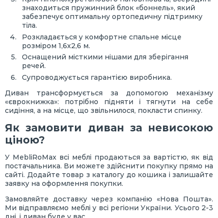
знаходиться пружинний блок «боннель», який
забезпечує оптимальну ортопедичну підтримку
тіла.
Розкладається у комфортне спальне місце
розміром 1,6х2,6 м.
Оснащений місткими нішами для зберігання
речей.
Супроводжується гарантією виробника.
Диван трансформується за допомогою механізму
«єврокнижка»: потрібно підняти і тягнути на себе
сидіння, а на місце, що звільнилося, покласти спинку.
Як замовити диван за невисокою
ціною?
У MebliRoMax всі меблі продаються за вартістю, як від
постачальника. Ви можете здійснити покупку прямо на
сайті. Додайте товар з каталогу до кошика і залишайте
заявку на оформлення покупки.
Замовляйте доставку через компанію «Нова Пошта».
Ми відправляємо меблі у всі регіони України. Усього 2-3
дні, і диван буде у вас.