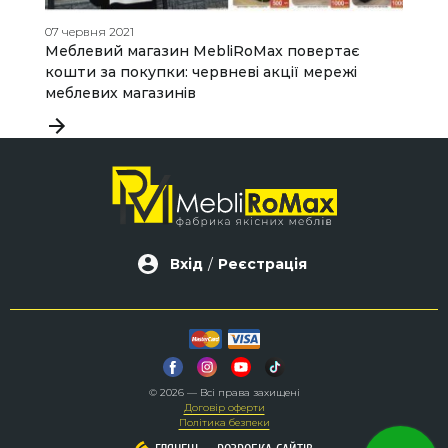
07 червня 2021
15
Меблевий магазин MebliRoMax повертає
М
кошти за покупки: червневі акції мережі
д
меблевих магазинів
Вхід
/
Реєстрація
© 2026 — Всі права захищені
Договір оферти
Політика безпеки