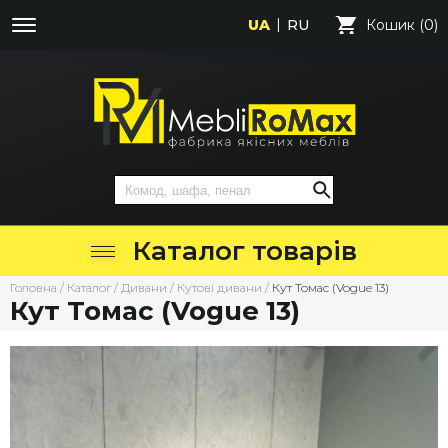
UA
RU
Кошик (0)
Каталог товарів
Головна
/
Каталог
/
Дивани
/
Кутові дивани
/
Кут Томас (Vogue 13)
Кут Томас (Vogue 13)