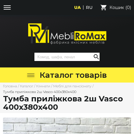
UA
RU
Кошик (0)
Каталог товарів
Головна
/
Каталог
/
Кімнати
/
Меблі для пансіонату
/
Тумба приліжкова 2ш Vasco 400х380х400
Тумба приліжкова 2ш Vasco
400х380х400