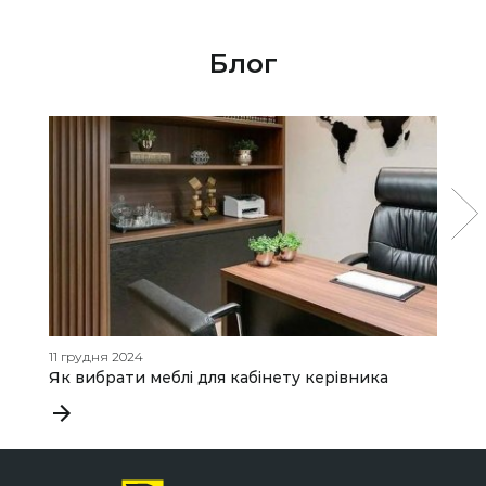
Блог
11 грудня 2024
14
Як вибрати меблі для кабінету керівника
Щ
к