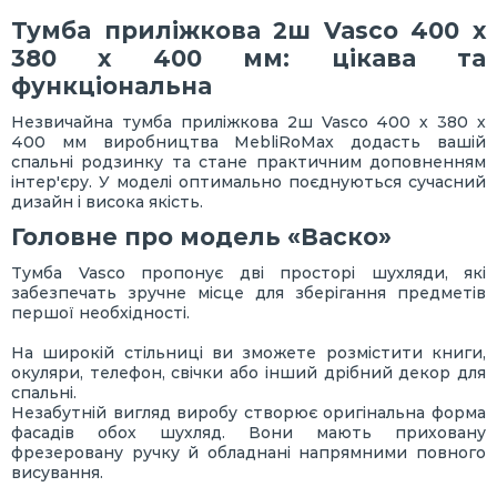
Тумба приліжкова 2ш Vasco 400 х
380 х 400 мм: цікава та
функціональна
Незвичайна тумба приліжкова 2ш Vasco 400 х 380 х
400 мм виробництва MebliRoMax додасть вашій
спальні родзинку та стане практичним доповненням
інтер'єру. У моделі оптимально поєднуються сучасний
дизайн і висока якість.
Головне про модель «Васко»
Тумба Vasco пропонує дві просторі шухляди, які
забезпечать зручне місце для зберігання предметів
першої необхідності.
На широкій стільниці ви зможете розмістити книги,
окуляри, телефон, свічки або інший дрібний декор для
спальні.
Незабутній вигляд виробу створює оригінальна форма
фасадів обох шухляд. Вони мають приховану
фрезеровану ручку й обладнані напрямними повного
висування.