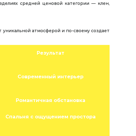
изделиях средней ценовой категории — клен,
т уникальной атмосферой и по-своему создает
Результат
Современный интерьер
Романтичная обстановка
Спальня с ощущением простора