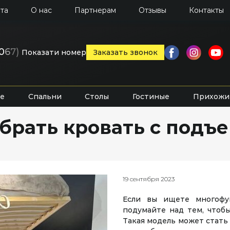
та
О нас
Партнерам
Отзывы
Контакты
0
6
7)
Показати номер
Заказать звонок
е
Спальни
Столы
Гостиные
Прихожи
брать кровать с под
19 сентября 2023
Если вы ищете многофу
подумайте над тем, чтоб
Такая модель может стат