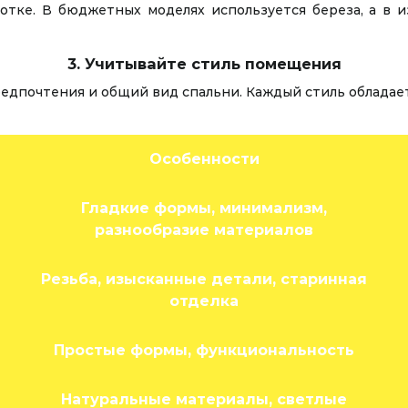
отке. В бюджетных моделях используется береза, а в 
3. Учитывайте стиль помещения
едпочтения и общий вид спальни. Каждый стиль обладае
Особенности
Гладкие формы, минимализм,
разнообразие материалов
Резьба, изысканные детали, старинная
отделка
Простые формы, функциональность
Натуральные материалы, светлые