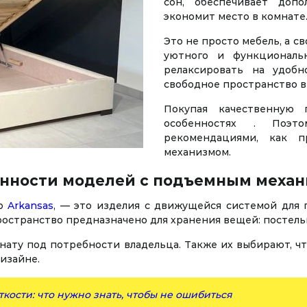
сон, обеспечивает доп
экономит место в комнате
Это не просто мебель, а с
уютного и функциональн
релаксировать на удобн
свободное пространство вн
Покупая качественную 
особенностях . Поэт
рекомендациями, как 
механизмом.
нности моделей с подъемным меха
ер
Arkansas
, — это изделия с движущейся системой для 
странство предназначено для хранения вещей: постельн
нату под потребности владельца. Также их выбирают, 
изайне.
ткости: что нужно знать, чтобы не ошибиться