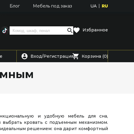
UA
RU
Блог
Мебель под заказ
Избранное
Вход
Регистрация
е
/
Корзина (0)
ъемным
нкциональную и удобную мебель для сна,
ы выбрать кровать с подъемным механизмом.
ь идеальным решением: она дарит комфортный