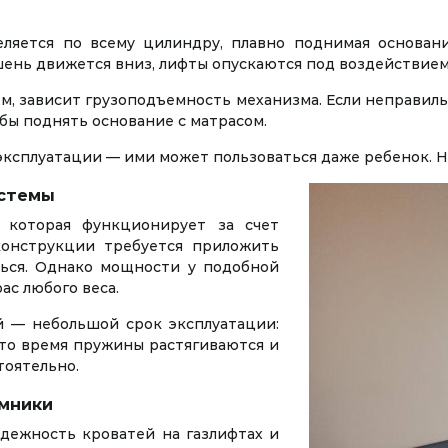
яется по всему цилиндру, плавно поднимая основани
шень движется вниз, лифты опускаются под воздействием 
ем, зависит грузоподъемность механизма. Если неправил
обы поднять основание с матрасом.
эксплуатации — ими может пользоваться даже ребенок. Не
стемы
 которая функционирует за счет
конструкции требуется приложить
ться. Однако мощности у подобной
ас любого веса.
 — небольшой срок эксплуатации:
это время пружины растягиваются и
тоятельно.
мники
дежность кроватей на газлифтах и