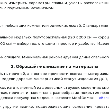
жно измерить параметры спальни, учесть расположени
ть с подъемным механизмом.
ля небольших комнат или одиноких людей. Стандартные р
альной моделью, полутораспальная (120 х 200 см) — хоро
 200 см) — выбор тех, кто ценит простор и удобство. Иде
м спящего. Минимальная рекомендуемая длина спального м
2. Обращайте внимание на материалы
ыть прочной, а в основе прочности всегда — материалы
 модели дорогие. Альтернативой станут изделия из ДСП
ал, изготовленный из древесных стружек, склеенных смо
гкая, прочная и надежная, а разнообразие покрытия по
делана популярная модель в каталоге MebliRoMax —
«Вел
 упругие планки, поддерживающие основание кровати.