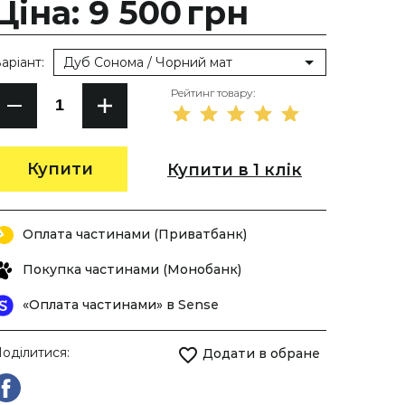
Ціна: 9 500
грн
аріант:
Дуб Сонома / Чорний мат
Рейтинг товару:
Купити
Купити в 1 клік
Оплата частинами (Приватбанк)
Покупка частинами (Монобанк)
«Оплата частинами» в Sense
оділитися:
Додати в обране