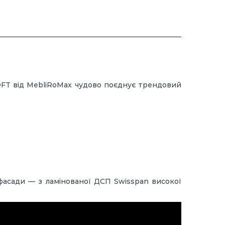
OFT від MebliRoMax чудово поєднує трендовий
 фасади — з ламінованої ДСП Swisspan високої