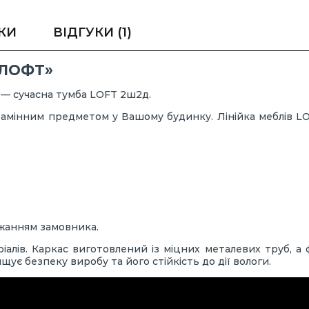
КИ
ВІДГУКИ
(1)
«ЛОФТ»
 — сучасна тумба LOFT 2ш2д.
езамінним предметом у Вашому будинку. Лінійка меблів L
ажанням замовника.
ріалів. Каркас виготовлений із міцних металевих труб, а
щує безпеку виробу та його стійкість до дії вологи.