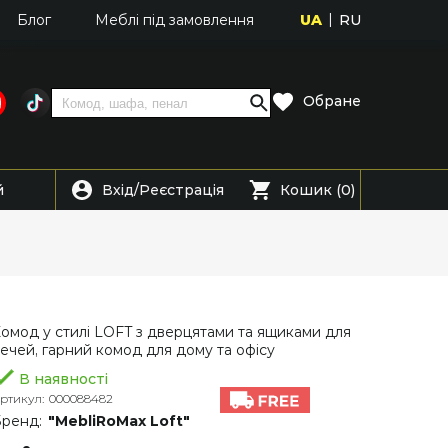
UA
RU
Блог
Меблі під замовлення
Обране
Вхід
Реєстрація
й
/
Кошик (0)
омод у стилі LOFT з дверцятами та ящиками для
ечей, гарний комод для дому та офісу
В наявності
ртикул:
000088482
ренд:
"MebliRoMax Loft"