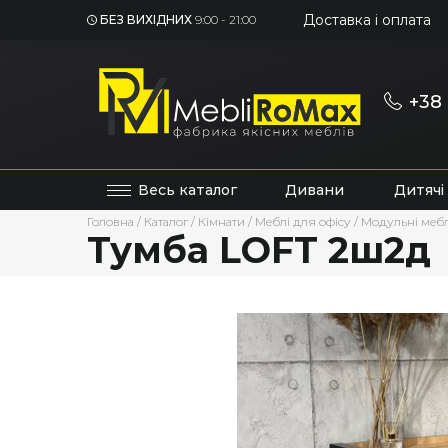
Доставка і оплата
БЕЗ ВИХІДНИХ
9:00 - 21:00
+38 
Весь каталог
Дивани
Дитячі
Головна
/
Каталог
/
Кімнати
/
Меблі для офісу
/
Модульні мебл
Тумба LOFT 2ш2д