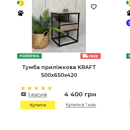
НОВИНКА
Тумба приліжкова KRAFT
500х650х420
4 400 грн
5 відгуків
Купити в 1 клік
Купити