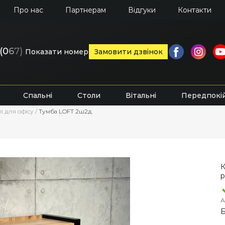
Про нас
Партнерам
Відгуки
Контакти
(0
6
7)
Показати номер
Замовити дзвінок
Спальні
Столи
Вітальні
Передпокі
і для офісу
/
Тумба LOFT 2ш2д
К
р
А
Б