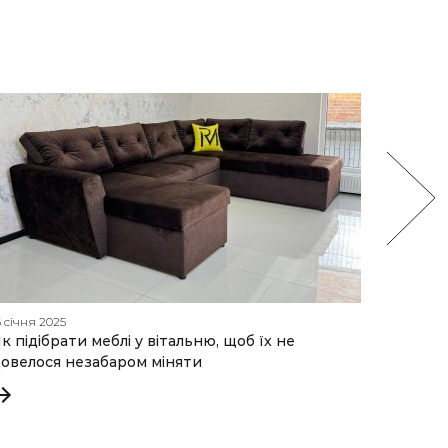
5 січня 2025
27 лютог
к підібрати меблі у вітальню, щоб їх не
Меблев
овелося незабаром міняти