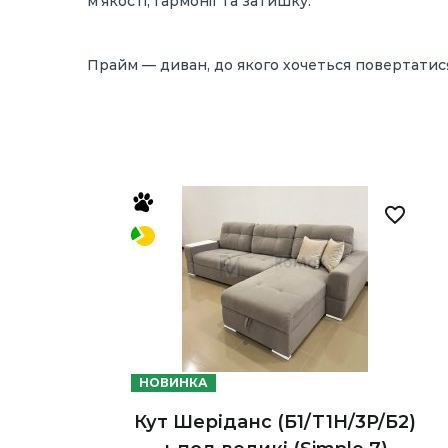
м’якості, гармонії та затишку.
Прайм — диван, до якого хочеться повертатис
НОВИНКА
Кут Шеріданс (Б1/Т1Н/3Р/Б2)