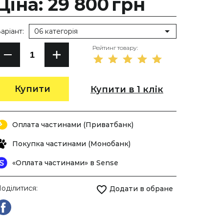
Ціна: 29 800
грн
аріант:
06 категорія
Рейтинг товару:
Купити
Купити в 1 клік
Оплата частинами (Приватбанк)
Покупка частинами (Монобанк)
«Оплата частинами» в Sense
оділитися:
Додати в обране