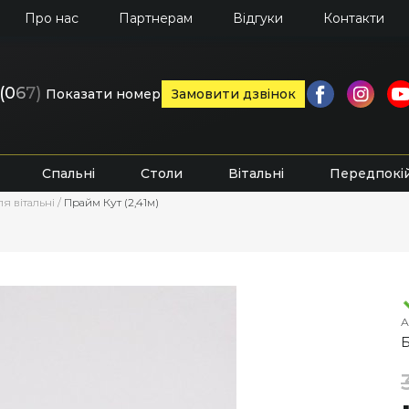
Про нас
Партнерам
Відгуки
Контакти
(0
6
7)
Показати номер
Замовити дзвінок
Спальні
Столи
Вітальні
Передпокі
я вітальні
/
Прайм Кут (2,41м)
А
Б