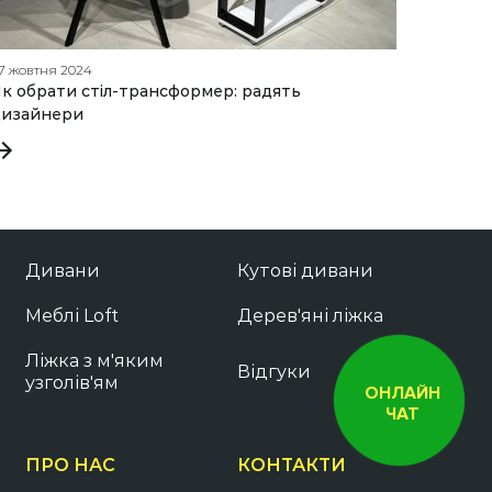
7 жовтня 2024
18 квітня
к обрати стіл-трансформер: радять
Як виб
дизайнери
Дивани
Кутові дивани
Меблі Loft
Дерев'яні ліжка
Ліжка з м'яким
Відгуки
узголів'ям
ОНЛАЙН
ЧАТ
ПРО НАС
КОНТАКТИ