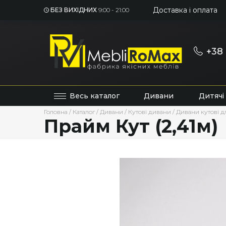
Доставка і оплата
БЕЗ ВИХІДНИХ
9:00 - 21:00
+38 
Весь каталог
Дивани
Дитячі
Головна
/
Каталог
/
Дивани
/
Кутові дивани
/
Дивани кутові дл
Прайм Кут (2,41м)