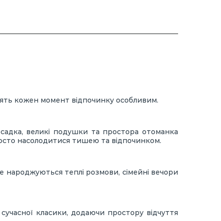
блять кожен момент відпочинку особливим.
осадка, великі подушки та простора отоманка
росто насолодитися тишею та відпочинком.
де народжуються теплі розмови, сімейні вечори
о сучасної класики, додаючи простору відчуття