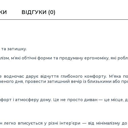
КИ
ВІДГУКИ
(0)
 та затишку.
ізм, м’які обтічні форми та продуману ергономіку, які ро
ле водночас дарує відчуття глибокого комфорту. М’яка п
ченого дня, провести затишний вечір із близькими або п
мфорт і атмосферу дому. Це не просто диван — це місце, 
легко вписується у різні інтер’єри — від мінімалізму д