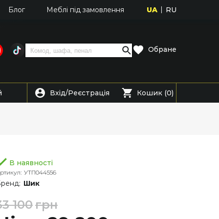
UA
RU
Блог
Меблі під замовлення
Обране
Вхід
Реєстрація
й
/
Кошик (0)
В наявності
ртикул:
УТП044556
ренд:
Шик
33 100
грн