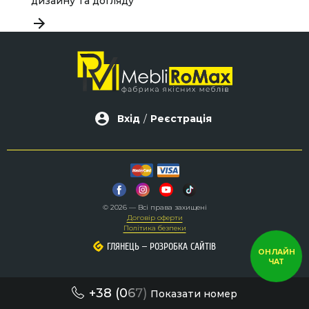
дизайну та догляду
Вхід
/
Реєстрація
© 2026 — Всі права захищені
Договір оферти
Політика безпеки
–
–
ГЛЯНЕЦЬ
ГЛЯНЕЦЬ
РОЗРОБКА САЙТІВ
РОЗРОБКА САЙТІВ
ОНЛАЙН
ЧАТ
+38 (0
6
7)
Показати номер