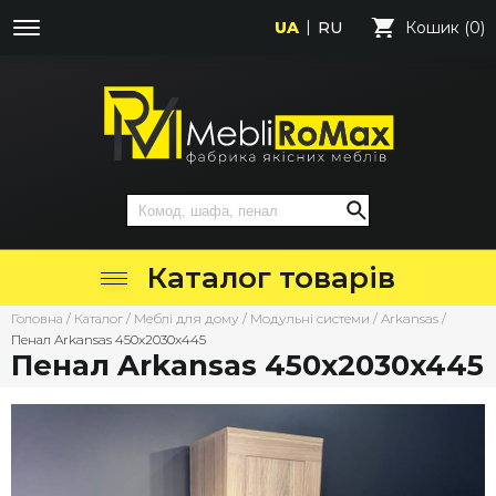
UA
RU
Кошик (0)
Каталог товарів
Головна
/
Каталог
/
Меблі для дому
/
Модульні системи
/
Arkansas
/
Пенал Arkansas 450х2030х445
Пенал Arkansas 450х2030х445