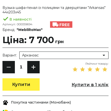
Вузька шафа-пенал із полицями та дверцятами "Arkansas"
44х203х45
В наявності
Артикул:
000059694
Бренд:
"MebliRoMax"
Ціна: 7 700
грн
Варіант:
Арканзас
Рейтинг товару:
Купити
Купити в 1 клік
Покупка частинами (Монобанк)