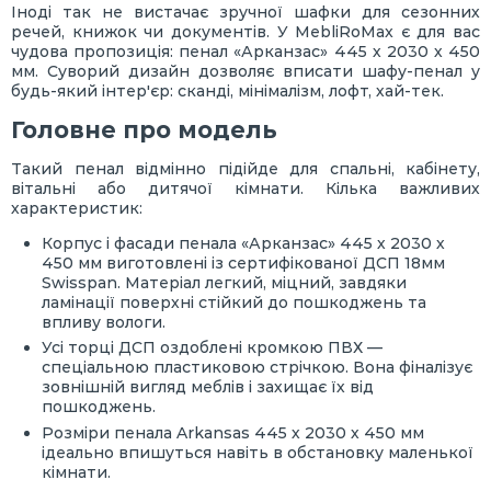
Іноді так не вистачає зручної шафки для сезонних
речей, книжок чи документів. У MebliRoMax є для вас
чудова пропозиція: пенал «Арканзас» 445 х 2030 х 450
мм. Суворий дизайн дозволяє вписати шафу-пенал у
будь-який інтер'єр: сканді, мінімалізм, лофт, хай-тек.
Головне про модель
Такий пенал відмінно підійде для спальні, кабінету,
вітальні або дитячої кімнати. Кілька важливих
характеристик:
Корпус і фасади пенала «Арканзас» 445 х 2030 х
450 мм виготовлені із сертифікованої ДСП 18мм
Swisspan. Матеріал легкий, міцний, завдяки
ламінації поверхні стійкий до пошкоджень та
впливу вологи.
Усі торці ДСП оздоблені кромкою ПВХ —
спеціальною пластиковою стрічкою. Вона фіналізує
зовнішній вигляд меблів і захищає їх від
пошкоджень.
Розміри пенала Arkansas 445 х 2030 х 450 мм
ідеально впишуться навіть в обстановку маленької
кімнати.