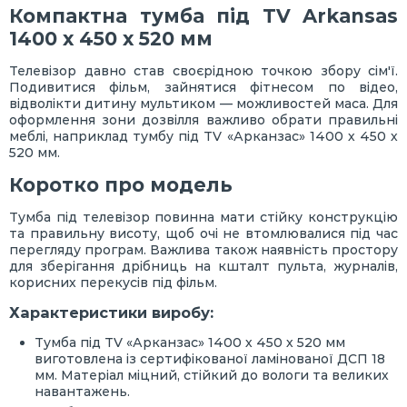
Компактна тумба під TV Arkansas
1400 х 450 х 520 мм
Телевізор давно став своєрідною точкою збору сім'ї.
Подивитися фільм, зайнятися фітнесом по відео,
відволікти дитину мультиком — можливостей маса. Для
оформлення зони дозвілля важливо обрати правильні
меблі, наприклад тумбу під TV «Арканзас» 1400 х 450 х
520 мм.
Коротко про модель
Тумба під телевізор повинна мати стійку конструкцію
та правильну висоту, щоб очі не втомлювалися під час
перегляду програм. Важлива також наявність простору
для зберігання дрібниць на кшталт пульта, журналів,
корисних перекусів під фільм.
Характеристики виробу:
Тумба під TV «Арканзас» 1400 х 450 х 520 мм
виготовлена із сертифікованої ламінованої ДСП 18
мм. Матеріал міцний, стійкий до вологи та великих
навантажень.