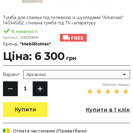
Тумба для спальні під телевізор із шухлядами "Arkansas"
140х45х52, стильна тумба під TV і апаратуру
В наявності
Артикул:
000059696
Бренд:
"MebliRoMax"
Ціна: 6 300
грн
Варіант:
Арканзас
Рейтинг товару:
Купити
Купити в 1 клік
Оплата частинами (Приватбанк)