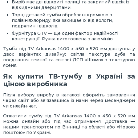
Виріб має дві відкриті полиці та закритий відсік із
відкидними дверцятами.
Торці деталей тумби оброблені кромкою з
полівінілхлориду, яка захищає їх від вологи,
подряпин і відколів.
Фурнітура GTV — ще один фактор надійності
конструкції. Ручка виготовлена з алюмінію.
Тумба під TV Arkansas 1400 х 450 х 520 мм доступна у
двох варіантах дизайну: світла текстура дуба та
поєднання темної та світлої ДСП «Шимо» з текстурою
ясеня.
Як купити ТВ-тумбу в Україні за
ціною виробника
Після вибору виробу в каталозі оформіть замовлення
через сайт або зв'язавшись із нами через месенджери
чи онлайн-чат.
Оплатити тумбу під TV Arkansas 1400 х 450 х 520 мм
можна онлайн або під час отримання. Доставка —
нашим транспортом по Вінниці та області або «Новою
поштою» по Україні.