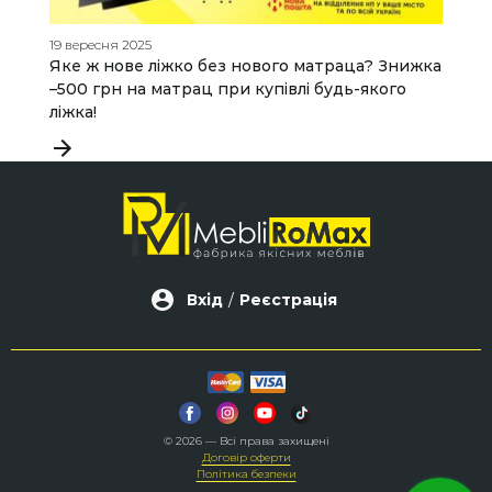
19 вересня 2025
19
Яке ж нове ліжко без нового матраца? Знижка
О
–500 грн на матрац при купівлі будь-якого
о
ліжка!
Вхід
/
Реєстрація
© 2026 — Всі права захищені
Договір оферти
Політика безпеки