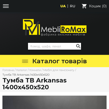
UA
RU
Кошик (0)
Каталог товарів
Головна
/
Каталог
/
Кімнати
/
Меблі для пансіонату
/
Тумба ТВ Arkansas 1400х450х520
Тумба ТВ Arkansas
1400х450х520